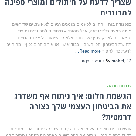
שצריך לדעת על חיתולים ומוצרי ספיגה
למבוגרים
בוא נודה בזה – החיים לפעמים מזמנים רגעים לא פשוטים שדורשים
מענה כמעט בלתי נראה, אבל מהותי – חיתולים למבוגרים ומוצרי
ספיגה. זה לא רק עניין של נוחות, אלא גם שימור של איכות החיים,
תחושת הביטחון והכי חשוב – כבוד אישי. אז איך בוחרים נכון? ומה חייב
לדעת כדי להפוך
Read more…
12 חודשים
,
rachel
By
ago
צרכנות חכמה
הגשמת חלום: איך ניתוח אף משדרג
את הביטחון העצמי שלך בצורה
דרמטית?
אנשים רבים חולמים על מראה חדש, כזה שמרגיש יותר "אני" ומחמיא
בדיוק במקום הנכון. ניתוח אף הפך בשנים האחרונות לפתרון המוביל למי