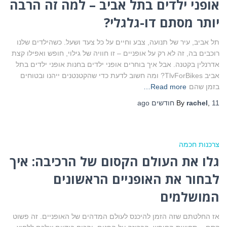
אופני ילדים בתל אביב – למה זה הרבה
יותר מסתם דו-גלגלי?
תל אביב, עיר של תנועה, צבע וחיים על כל צעד ושעל. כשהילדים שלנו
רוכבים בה, זה לא רק על אופניים – זו חוויה של גילוי, חופש ואפילו קצת
אדרנלין בקטנה. אבל איך בוחרים אופני ילדים בחנות אופני ילדים בתל
אביב TlvForBikes? ומה חשוב לדעת כדי שהקטנטנים ייהנו ובטוחים
בזמן שהם
Read more…
11 חודשים
,
rachel
By
ago
צרכנות חכמה
גלו את העולם הקסום של הרכיבה: איך
לבחור את האופניים הראשונים
המושלמים
אז החלטתם שזה הזמן להיכנס לעולם המדהים של האופניים. זה פשוט