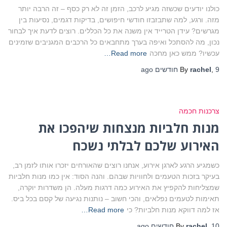
כולנו יודעים שכשזה מגיע לרכב, הזמן זה לא רק כסף – זה הרבה יותר
מזה. ורגע, למה שתבזבזו חודשי חיפושים, בדיקות דגמים, נסיעות בין
מגרשים? עידן הטרייד אין משנה את כל הכללים. רוצים לדעת איך לבחור
נכון, מה להסתכל ואיפה בערך מתחבאים כל הרכבים המגניבים שזמינים
עכשיו? ממש כאן מחכה
Read more…
9 חודשים
,
rachel
By
ago
צרכנות חכמה
מנות חלביות מנצחות שיהפכו את
האירוע שלכם לבלתי נשכח
כשמגיע הרגע לארגן אירוע, אנחנו רוצים שהאורחים יזכרו אותו לזמן רב,
בעיקר בזכות הטעמים ולחוויות שבהם. והנה הסוד: אין כמו מנות חלביות
שמצליחות להקפיץ את האירוע כמה דרגות מעלה. הן משדרות יוקרה,
תאימות לטעמים נפלאים, והכי חשוב – נותנות נגיעה של קסם בכל ביס.
אז למה דווקא מנות חלביות? כי
Read more…
10 חודשים
,
rachel
By
ago