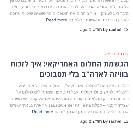
קסם – תחושת החופש, הבריזה על הפנים, והכוח בידיים שלכם ללחוץ
על הפדל ולהמריא. אבל רגע, לפני שאתם רצים לחנות הקרובה, בואו
נדבר רגע לעומק – איך בוחרים את האופניים הראשונים שילווה אתכם,
לא רק ברכיבות הראשונות, אלא גם
Read more…
12 חודשים
,
rachel
By
ago
צרכנות חכמה
הגשמת החלום האמריקאי: איך לזכות
בוויזה לארה"ב בלי תסבוכים
כולנו מכירים את "החלום האמריקאי" – המקום שבו כל אחד יכול
להצליח, להגשים ולהתעלות. אבל רגע, לפני שמתחילים לחלום על
רחובות ניו יורק המלאים באורות וכמות אינסופית של קפה, יש משהו
שצריך לעבור – קבלת esta ויזה VisaEstaCenter לארה"ב. איך עושים
את זה בלי לבזבז את כל הזמן והכסף? בואו
Read more…
12 חודשים
,
rachel
By
ago