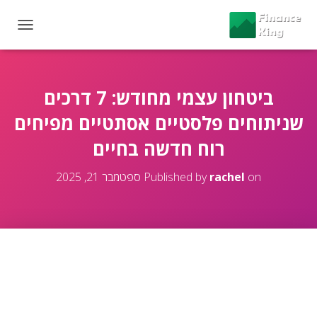
T
O
G
G
L
ביטחון עצמי מחודש: 7 דרכים
E
שניתוחים פלסטיים אסתטיים מפיחים
N
A
רוח חדשה בחיים
V
I
G
on
rachel
Published by
ספטמבר 21, 2025
A
T
I
O
N