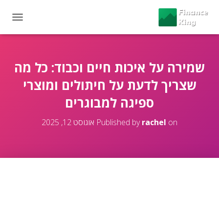
T
O
G
G
L
שמירה על איכות חיים וכבוד: כל מה
E
שצריך לדעת על חיתולים ומוצרי
N
A
ספיגה למבוגרים
V
I
G
on
rachel
Published by
אוגוסט 12, 2025
A
T
I
O
N