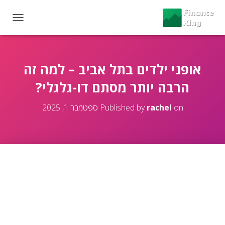
T
O
G
G
L
אופני ילדים בתל אביב – למה זה
E
הרבה יותר מסתם דו-גלגלי?
N
A
V
on
rachel
Published by
ספטמבר 1, 2025
I
G
A
T
I
O
N