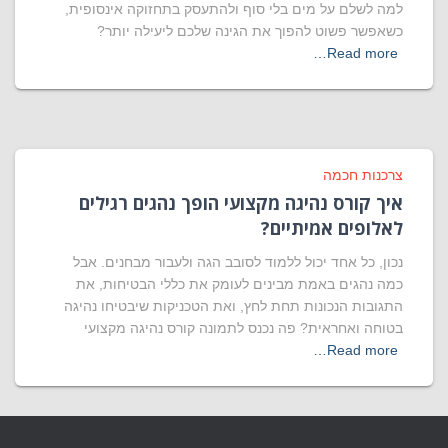
למה לשלם על מים בלי סוף ולהתעסק בתחזוקה אינסופית,
כשאפשר פשוט להפוך את הגינה שלכם ליעילה יותר?
Read more…
צרכנות חכמה
איך קורס נהיגה מקצועי הופך נהגים רגילים
לאלופים אמיתיים?
נכון, כל אחד יכול ללמוד לסובב הגה ולעבור מבחנים. אבל
כמה נהגים באמת מבינים לעומק את כללי הבטיחות, את
התגובות הנכונות תחת לחץ, ואת הטכניקות שיבטיחו נהיגה
בטוחה ואחראית? פה נכנס לתמונה קורס נהיגה מקצועי
Read more…