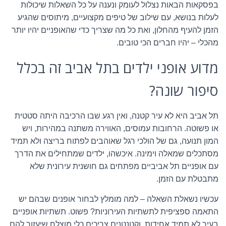
בפסקאות הבאות נצלול לעומק ונענה על כל השאלות שיכולות
לעלות בנושא, עם שילוב של טיפים מקצועיים, מיתוסים שהגיע
הזמן להעיף מהחלון, ואת כל מה שצריך כדי שהאופניים יהיו יותר
מהכלי – יהיו חברים הכי טובים.
מדוע אופני ילדים בתל אביב זה בכלל
סיפור שונה?
תל אביב היא לא עיר קטנה, ואין רגע שבו הרכיבה היתה סטטית
או פשוטה. הרחובות עמוסים, האווירה משתנה במהירות, ויש
המון תנועה, גם של הולכי רגל שאוהבים לפתוח בריצה ולא תמיד
מסתכלים שמאלה וימינה. איכשהו, ילדים שמתחילים את הדרך
עם אופניים תל אביביים מפתחים גם חושנית עירונית שלא
מתבטלת עם הזמן.
עכשיו נשאלת השאלה – למה מומלץ לבחור אופנים שבהם יש
התאמה ספציפית לתשתיות העירוניות? פשוט. תשתיות אופניים
בעיר לא תמיד אחידות, וקטנטנים צריכים כלי מוצלח שיעזור להם