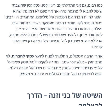
כמו רבים, גם אני התחלתי עם רעיון קטן. עסק קטן שחשבתי
שיכול להביא לי פרנסה נאה, אך אף פעם לא דמיינתי שהוא
יהפוך להיות חברה עם הכנסות של מיליונים. האתגרים היו רבים:
ניהול פיננסי לקוי, חוסר בהבנה מעמיקה בשוק ובתחום שבו
פעלתי, והתמודדות עם דרישות משפטיות שלא ידעתי איך
להתמודד איתן. כל צעד שנקטתי הרגיש לי כמו חץ ללא מטרה,
אבל לא ידעתי שפתרון לכל הבעיות שלי נמצא רק צעד אחד
קדימה
.
אחרי הרבה תסכולים, החלטתי לפנות ל
יועץ עסקי לחברות
.
לא
סתם יועץ – אלא יועץ שמבין מה זה להקים ולנהל עסק שמפועל
על פי ערכים דתיים, שמבין את הקשיים שבניהול חברה בע"מ,
ושיש לו ניסיון בניהול חברות גדולות וידע פיננסי מעמיק
.
השיטה של בני וזנה – הדרך
להצלחה