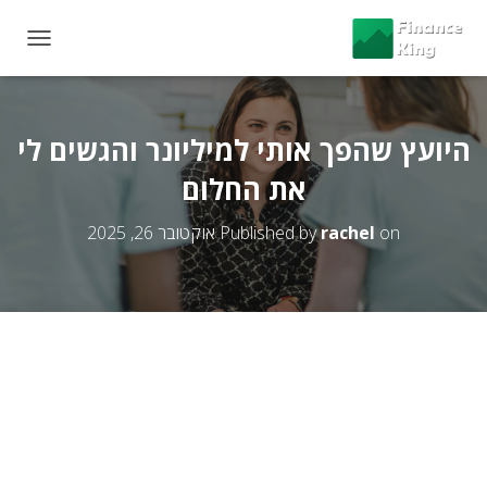
T
O
G
G
L
היועץ שהפך אותי למיליונר והגשים לי
E
את החלום
N
A
V
on
rachel
Published by
אוקטובר 26, 2025
I
G
A
T
I
O
N