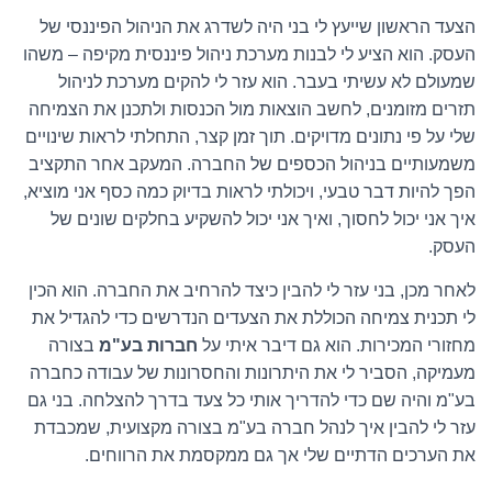
הצעד הראשון שייעץ לי בני היה לשדרג את הניהול הפיננסי של
העסק. הוא הציע לי לבנות מערכת ניהול פיננסית מקיפה – משהו
שמעולם לא עשיתי בעבר. הוא עזר לי להקים מערכת לניהול
תזרים מזומנים, לחשב הוצאות מול הכנסות ולתכנן את הצמיחה
שלי על פי נתונים מדויקים. תוך זמן קצר, התחלתי לראות שינויים
משמעותיים בניהול הכספים של החברה. המעקב אחר התקציב
הפך להיות דבר טבעי, ויכולתי לראות בדיוק כמה כסף אני מוציא,
איך אני יכול לחסוך, ואיך אני יכול להשקיע בחלקים שונים של
העסק
.
לאחר מכן, בני עזר לי להבין כיצד להרחיב את החברה. הוא הכין
לי תכנית צמיחה הכוללת את הצעדים הנדרשים כדי להגדיל את
מחזורי המכירות. הוא גם דיבר איתי על
חברות בע"מ
בצורה
מעמיקה, הסביר לי את היתרונות והחסרונות של עבודה כחברה
בע"מ והיה שם כדי להדריך אותי כל צעד בדרך להצלחה. בני גם
עזר לי להבין איך לנהל חברה בע"מ בצורה מקצועית, שמכבדת
את הערכים הדתיים שלי אך גם ממקסמת את הרווחים
.