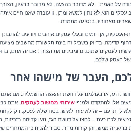
נודה על האמת – לא מדובר בהצעה, לא מדובר ברעיון, הצורך 
 עסקיים הוא לא נתון למשא ומתן. זו עובדה שאנו חיים איתה
נשארים מאחוריו, בנסיגה מתמדת.
-העסקית, אך יזמים ובעלי עסקים אוהבים ויודעים להתבונן ל
דחוף קדימה. בדיוק בשביל זה בינת תקשורת מחשבים מציעה
אישית לעסקים שמוכנים ומבינים את הצורך. אם זה אתם, ברו
 של העסק שלכם.
כם, העבר של מישהו אחר
וושת הגז, או בעולמנו על דוושת ההאצה החשמלית. אם אתם 
געים אלו להתקדם ולמנף
שירותי מחשוב לעסקים
, אתם כב
ולא להתרעם – זה לא עוזר לאיש, בטח שלא לעסק. רק לקחת
יעים לכם כעת – לחצו על דוושת הגז, נועו קדימה בזריזות, כ
 ברגע זה ממש, והן קורות מהר. סביר להניח כי המתחרים ש