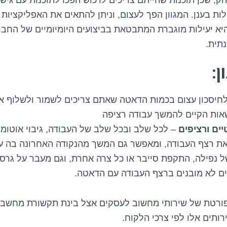
הק, שכן תוכנות שהייתם צריכים לרכוש הפכו לתוכנות עם גיש
לות בענן. המגוון הפך לעצום, וניתן להתאים את האפליקציות
יא יעילות מוגברת המתבטאת בביצועים היומיומיים של החבר
נתית.
ן:
חיסכון עצום בכמות הדאטה שאתם צריכים לשמור ולשלוף א
ות הקיים להמשך עבודה רציפה
יים ורציפים
– לכל שלב ובכל שלב של העבודה, גיבוי אוטו
את רצף העבודה, ומאפשר גם המשך מהנקודה האחרונה בה ע
 נפילה, התקפת סייבר או כל צרה אחרת, וגם מעבר על גר
יים לא מובנים ברצף העבודה עם הדאטה.
פורטת של שירותי מחשוב לעסקים אצל בינת תקשורת מחשבי
ותים אלו לפי צרכי הלקוח.