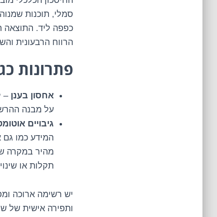
החיסכון הכלכלי מוב
סמלי, תוכנות שמנוה
כפפה ליד. התוצאה ה
הרווח הרבעונית והש
פתרונות כגו
אחסון בענן
– ל
על מבנה ההרשא
גיבויים אוטומט
המידע כמו גם 
מהיר במקרה של
תקלות או שינו
יש רשימה ארוכה ומ
ותפירה אישית של שיר