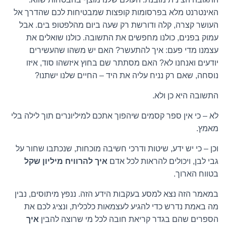
האינטרנט מלא בפרסומות קופצות שמבטיחות לכם שהדרך אל
העושר קצרה, קלה ודורשת רק שעה ביום מהלפטופ בים. אבל
עמוק בפנים, כולנו מחפשים את התשובה. כולנו שואלים את
עצמנו מדי פעם: איך להתעשר? האם יש משהו שהעשירים
יודעים ואנחנו לא? האם מסתתר שם בחוץ איזשהו סוד, איזו
נוסחה, שאם רק נניח עליה את היד – החיים שלנו ישתנו?
התשובה היא כן ולא.
לא – כי אין ספר קסמים שיהפוך אתכם למיליונרים תוך לילה בלי
מאמץ.
וכן – כי יש ידע, שיטות ודרכי חשיבה מוכחות, שנכתבו שחור על
גבי לבן, ויכולים להראות לכל אדם
איך להרוויח מיליון שקל
בטווח הארוך.
במאמר הזה נצא למסע בעקבות הידע הזה. ננפץ מיתוסים, נבין
מה באמת נדרש כדי להגיע לעצמאות כלכלית, ונציג לכם את
הספרים שהם בגדר קריאת חובה לכל מי שרוצה להבין
איך