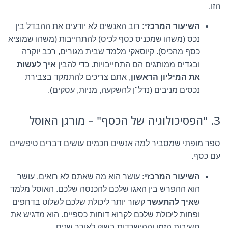
הזו.
השיעור המרכזי:
רוב האנשים לא יודעים את ההבדל בין
נכס (משהו שמכניס כסף לכיס) להתחייבות (משהו שמוציא
כסף מהכיס). קיוסאקי מלמד שבית מגורים, רכב יוקרה
ובגדים ממותגים הם התחייבויות. כדי להבין
איך לעשות
את המיליון הראשון
, אתם צריכים להתמקד בצבירת
נכסים מניבים (נדל"ן להשקעה, מניות, עסקים).
3. "הפסיכולוגיה של הכסף" – מורגן האוסל
ספר מופתי שמסביר למה אנשים חכמים עושים דברים טיפשיים
עם כסף.
השיעור המרכזי:
עושר הוא מה שאתם לא רואים. עושר
הוא ההפרש בין האגו שלכם להכנסה שלכם. האוסל מלמד
ש
איך להתעשר
קשור יותר ליכולת שלכם לשלוט בדחפים
ופחות ליכולת שלכם לקרוא דוחות כספיים. הוא מדגיש את
חשיבות הזמן וההישרדות בשוק לאורך שנים.