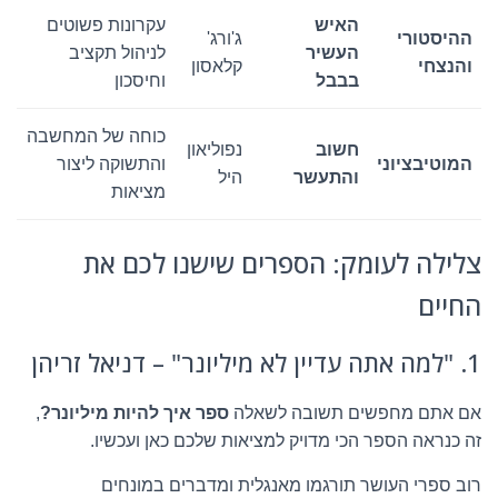
האיש
עקרונות פשוטים
ההיסטורי
ג'ורג'
העשיר
לניהול תקציב
והנצחי
קלאסון
בבבל
וחיסכון
כוחה של המחשבה
חשוב
נפוליאון
המוטיבציוני
והתשוקה ליצור
והתעשר
היל
מציאות
צלילה לעומק: הספרים שישנו לכם את
החיים
1. "למה אתה עדיין לא מיליונר" – דניאל זריהן
אם אתם מחפשים תשובה לשאלה
ספר איך להיות מיליונר?
,
זה כנראה הספר הכי מדויק למציאות שלכם כאן ועכשיו.
רוב ספרי העושר תורגמו מאנגלית ומדברים במונחים