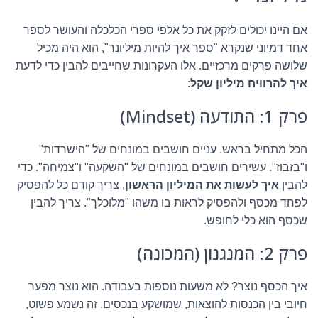
אם היינו יכולים לזקק את כל אלפי ספרי הכלכלה והעושר לספר
אחד דמיוני שנקרא "ספר איך להיות מיליונר", הוא היה מכיל
שלושה פרקים מרכזיים. אלו העקרונות שחייבים להבין כדי לדעת
איך להרוויח מיליון שקל
:
פרק 1: התודעה (Mindset)
הכל מתחיל בראש. עניים חושבים במונחים של "הישרדות"
ו"בזבוז". עשירים חושבים במונחים של "השקעה" ו"צמיחה". כדי
להבין
איך לעשות את המיליון הראשון
, צריך קודם כל להפסיק
לפחד מכסף ולהפסיק לראות בו משהו "מלוכלך". צריך להבין
שכסף הוא כלי לחופש.
פרק 2: המנגנון (המכונה)
איך הכסף נוצר? לא משעות נוספות בעבודה. הוא נוצר מפער
חיובי בין הכנסות להוצאות, שמושקע בנכסים. זה נשמע פשוט,