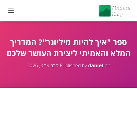
T
O
G
G
L
ספר "איך להיות מיליונר"? המדריך
E
המלא והאמיתי ליצירת העושר שלכם
N
A
V
on
daniel
Published by
פברואר 3, 2026
I
G
A
T
I
O
N