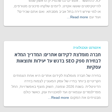
יכול להתעשר". אומרים לנו שהמיליון הראשון שמור
להייטקיסטים שעשו אקזיט, ליזמים שלקחו סיכונים מטורפים,
או למי שירש דירה בתל אביב מסבתא. ואם אתם שכירים?
ועוד עם
Read more…
אינטרנט וטכנולוגיה
חברה מומלצת לקידום אתרים: המדריך המלא
לבחירת ספק SEO בדגש על יעילות ותוצאות
עסקיות
בחירה של חברה מומלצת לקידום אתרים היא אחת הצמתים
הקריטיים ביותר בחייו של עסק המעוניין לצמוח בזירה
הדיגיטלית. בשנת 2026 וצפונה, השוק מוצף באפשרויות, החל
מפרילנסרים עצמאיים ועד לסוכנויות ענק, כאשר כולם
מבטיחים את המקום
Read more…