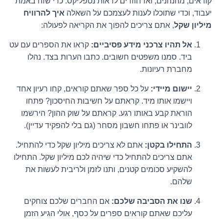
קוראים, מהנהנים, ואז חוזרים לראות נטפליקס. כדי שזה באמת
יעבוד, וכדי שתוכלו לענות לעצמכם על השאלה
איך להרוויח
מיליון שקל
, אתם צריכים להפוך את הקריאה לפעולה:
אל תהיו צרכני מידע פסיביים:
קראו את הספרים עם עט
ביד. סמנו משפטים חשובים. כתבו הערות בצד. נהלו
מחברת רעיונות.
יישום מיידי:
על כל ספר שאתם קוראים, קחו רעיון אחד
ויישמו אותו מיד. קראתם על חשיבות החיסכון? פתחו
הוראת קבע באותו רגע. קראתם על שוק ההון? הירשמו
לוובינר או פתחו חשבון מסחר (גם בלי להפקיד עדיין).
התחילו בקטן:
אתם לא צריכים מיליון שקל כדי להתחיל.
אתם צריכים להתחיל כדי שיהיה לכם מיליון שקל. התחילו
להשקיע סכומים קטנים, ותנו לזמן ולריבית לעשות את
שלהם.
שנו את הסביבה שלכם:
אם החברים שלכם צוחקים
עליכם שאתם קוראים ספרים על כסף, אולי הגיע הזמן