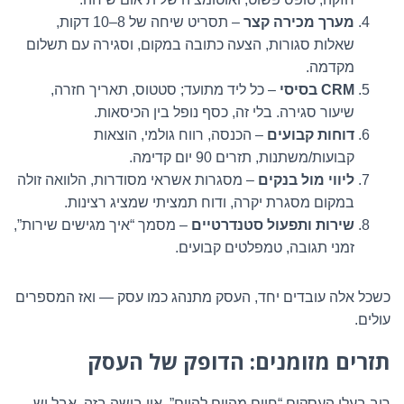
מערך מכירה קצר
– תסריט שיחה של 8–10 דקות,
שאלות סגורות, הצעה כתובה במקום, וסגירה עם תשלום
מקדמה.
CRM בסיסי
– כל ליד מתועד; סטטוס, תאריך חזרה,
שיעור סגירה. בלי זה, כסף נופל בין הכיסאות.
דוחות קבועים
– הכנסה, רווח גולמי, הוצאות
קבועות/משתנות, תזרים 90 יום קדימה.
ליווי מול בנקים
– מסגרות אשראי מסודרות, הלוואה זולה
במקום מסגרת יקרה, ודוח תמציתי שמציג רצינות.
שירות ותפעול סטנדרטיים
– מסמך “איך מגישים שירות”,
זמני תגובה, טמפלטים קבועים.
כשכל אלה עובדים יחד, העסק מתנהג כמו עסק — ואז המספרים
עולים.
תזרים מזומנים: הדופק של העסק
רוב בעלי העסקים “חיים מהיום להיום”. אין בושה בזה, אבל יש