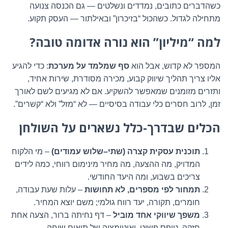
כשהדברים כתובים, נמדדים ונשלטים — גם הכנסה צנועה
מתחילה לגדול. כשהכול “בזיכרון” ובאילתור — העסק תקוע.
למה “מיליון” הוא נורה אדומה טובה?
המספר לא קדוש, אבל הוא
סף שמלמד על מערכת
: כדי להגיע
אליו צריך תהליך שיווק קבוע, מכירה מסודרת, שירות אחיד,
ותזרים מזומנים שמאפשר להשקיע. אם לא מגיעים לשם לאורך
זמן, לרוב חסרים כלי עבודה בסיסיים — לא “מזל” ולא “קשרים”.
הכלים שבדרך-כלל נשארים על השולחן
תוכנית עסקית קצרה (שתי–שלוש עמודים)
– מי הלקוח
המדויק, מה ההצעה, מה מחיר מינימום רווחי, כמה לידים
צריכים בשבוע, ומה היעד החודשי.
תמחור לפי מספרים, לא תחושות
– עלות שעת עבודה,
חומרים, תקורה, יעד רווח גולמי; משם יוצא המחיר.
משפך שיווקי אחד מוביל
– דף נחיתה ברור, הצעה אחת
חזקה, טופס פשוט, ואוטומציה של תיאום שיחה.