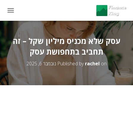
T
O
G
G
L
עסק שלא מכניס מיליון שקל – זה
E
תחביב בתחפושת עסק
N
A
V
on
rachel
Published by
נובמבר 6, 2025
I
G
A
T
I
O
N