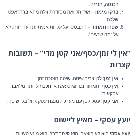
הכנסה, תזרים.
בדקו מימון
– אולי הלוואה מסודרת זולה מהאוברדראפט
שלכם.
שפרו תמחור
– התבססו על עלויות אמיתיות ויעד רווח, לא
על “מה שנעים”.
“אין לי זמן/כסף/אני קטן מדי” – תשובות
קצרות
אין זמן
: לכן צריך שיטה. שיטה חוסכת זמן.
אין כסף
: תמחור נכון וגיוס אשראי חכם זול יותר מלאבד
עסקאות.
אני קטן
: עסק קטן עם מערכת מנצח עסק גדול בלי שיטה.
יועץ עסקי – מאיץ ליישום
יועץ עסקי
הוא לא הוצאה, הוא קיצור דרך. הוא מונע טעויות