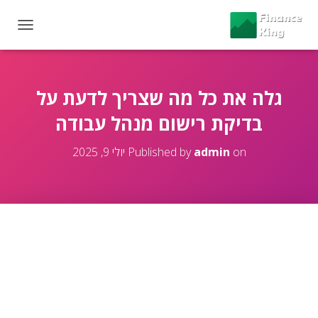
T
O
G
G
L
גלה את כל מה שצריך לדעת על
E
בדיקת רישום מנהל עבודה
N
A
V
on
admin
Published by
יולי 9, 2025
I
G
A
T
I
O
N