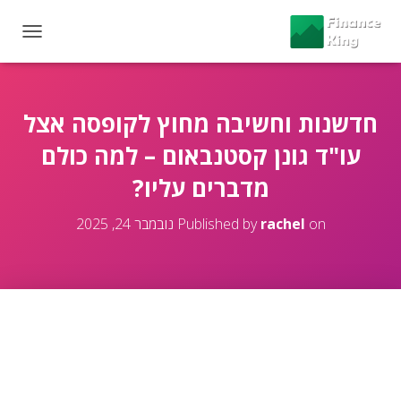
T
O
G
G
L
חדשנות וחשיבה מחוץ לקופסה אצל
E
עו"ד גונן קסטנבאום – למה כולם
N
A
מדברים עליו?
V
I
G
on
rachel
Published by
נובמבר 24, 2025
A
T
I
O
N