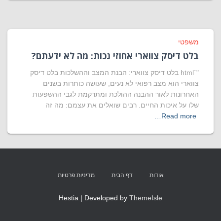
משפטי
בלט דיסק צווארי אחוזי נכות: מה לא ידעתם?
"`html בלט דיסק צווארי: הבנת המצב וההשלכות בלט דיסק
צווארי הוא מצב רפואי לא נעים, שעושה כותרות בשנים
האחרונות לאור ההבנה ההולכת ומתרקמת לגבי ההשפעות
שלו על איכות החיים. רבים שואלים את עצמם: מה זה
Read more…
אודות
דף הבית
מדיניות פרטיות
Hestia | Developed by
ThemeIsle