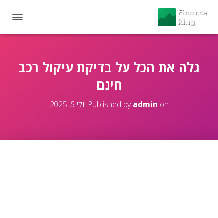
T
O
G
G
L
גלה את הכל על בדיקת עיקול רכב
E
חינם
N
A
V
on
admin
Published by
יולי 5, 2025
I
G
A
T
I
O
N