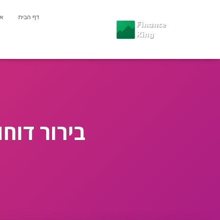
דף הבית
או
בירור דוח