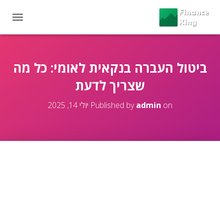
T
O
G
G
L
ביטול העברה בנקאית לאומי: כל מה
E
שצריך לדעת
N
A
V
on
admin
Published by
יולי 14, 2025
I
G
A
T
I
O
N