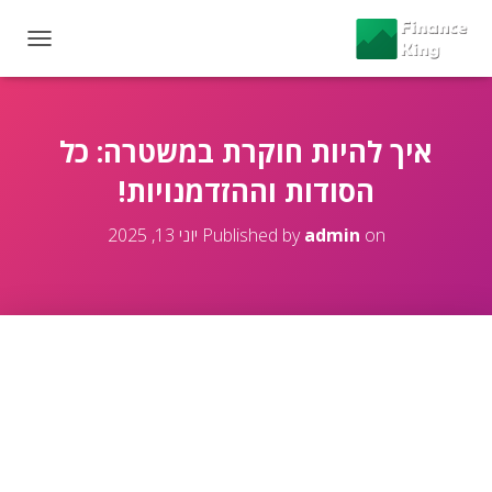
T
O
G
G
L
איך להיות חוקרת במשטרה: כל
E
הסודות וההזדמנויות!
N
A
V
on
admin
Published by
יוני 13, 2025
I
G
A
T
I
O
N