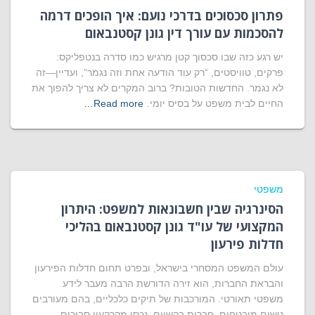
פתרון סכסוכים בדרכי נועם: איך הופכים דרמה
להסכמות עם עורך דין גונן קסטנבאום
יש רגע כזה שבו סכסוך קטן מרגיש כמו סדרה בנטפליקס:
פרקים, טוויסטים, “רק עוד הודעה אחת וזה נגמר”, ועדיין—זה
לא נגמר. החדשות הטובות? ברוב המקרים לא צריך להפוך את
החיים לבית משפט על בסיס יומי.
Read more…
משפטי
הסינרגיה שבין חשבונאות למשפט: היתרון
המקצועי של עו"ד גונן קסטנבאום בהליכי
חדלות פירעון
עולם המשפט המסחרי בישראל, ובפרט תחום חדלות הפירעון
והבראת החברות, הוא זירה הדורשת הרבה מעבר לידע
משפטי תאורטי. המורכבות של תיקים כלכליים, בהם מעורבים
נושים מובטחים, חברות בקשיים, נכסי מקרקעין סבוכים