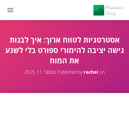
T
O
G
G
L
אסטרטגיות לטווח ארוך: איך לבנות
E
גישה יציבה להימורי ספורט בלי לשגע
N
A
את המוח
V
I
G
on
rachel
Published by
נובמבר 11, 2025
A
T
I
O
N