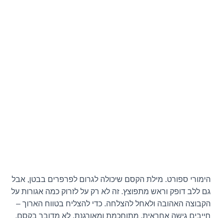
הימורי ספורט. מילת הקסם שיכולה לגרום לפרפרים בבטן, אבל
גם ללב דופק וראש מתפוצץ. זה לא רק על לזרוק כמה אגורות על
הקבוצה האהובה ולאחל להצלחה. כדי להצליח בטווח הארוך –
חייבים גישה אחראית, מתוחכמת ומאורגנת. לא מדובר בקסם,