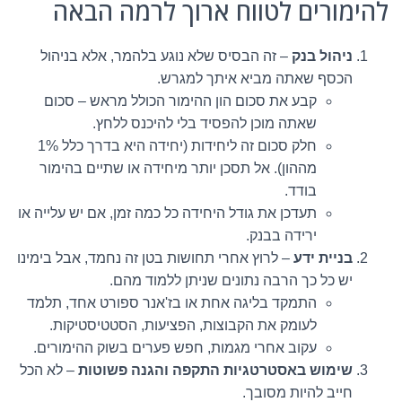
להימורים לטווח ארוך לרמה הבאה
ניהול בנק
– זה הבסיס שלא נוגע בלהמר, אלא בניהול
הכסף שאתה מביא איתך למגרש.
קבע את סכום הון ההימור הכולל מראש – סכום
שאתה מוכן להפסיד בלי להיכנס ללחץ.
חלק סכום זה ליחידות (יחידה היא בדרך כלל 1%
מההון). אל תסכן יותר מיחידה או שתיים בהימור
בודד.
תעדכן את גודל היחידה כל כמה זמן, אם יש עלייה או
ירידה בבנק.
בניית ידע
– לרוץ אחרי תחושות בטן זה נחמד, אבל בימינו
יש כל כך הרבה נתונים שניתן ללמוד מהם.
התמקד בליגה אחת או בז'אנר ספורט אחד, תלמד
לעומק את הקבוצות, הפציעות, הסטטיסטיקות.
עקוב אחרי מגמות, חפש פערים בשוק ההימורים.
שימוש באסטרטגיות התקפה והגנה פשוטות
– לא הכל
חייב להיות מסובך.