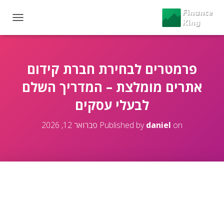
T
O
G
G
L
פרמטרים לבחירת חברת קידום
E
אתרים מומלצת – המדריך השלם
N
A
לבעלי עסקים
V
I
G
on
daniel
Published by
פברואר 12, 2026
A
T
I
O
N