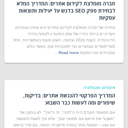
חברה מומלצת לקידום אתרים: המדריך המלא
לבחירת ספק SEO בדגש על יעילות ותוצאות
עסקיות
בחירה של חברה מומלצת לקידום אתרים היא אחת הצמתים
הקריטיים ביותר בחייו של עסק המעוניין לצמוח בזירה
הדיגיטלית. בשנת 2026 וצפונה, השוק מוצף באפשרויות, החל
מפרילנסרים עצמאיים ועד לסוכנויות ענק, כאשר כולם
מבטיחים את המקום
Read more…
אינטרנט וטכנולוגיה
המדריך הפרקטי להנגשת אתרים: בדיקות,
שיפורים ומה לעשות כבר השבוע
אם המאמר הקודם היה ה”למה”, זה ה”איך”. לא במובן של
“תשבור את הראש עם מסמכי ענק”, אלא איך לגשת להנגשה
עם vee – הנגשת אתר בצורה פרקטית, רגועה, עם סדר בראש