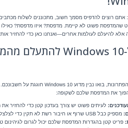
Win
אתם רוצים להדפיס מסמך חשוב, מתכוננים לשלוח מכתבים מ
שהמדפסת פשוט לא קיימת. מדפסת? איזו מדפסת? כאילו ש
רה אלא להיעלם לעולמות אחרים—ואנחנו כאן כדי להחזיר אותה
מה גורם ל-Windows 10 להתע
לפני שצוללים לתוך הפתרונות, בואו נבין מדוע dows 10
הפוך את המדפסת שלכם לשקופה:
עודכנים:
לעיתים פשוט יש צורך בעדכון קטן כדי להחזיר את
:
מספיק כבל USB שרוף או חיבור רשת לא תקין כדי לצלצל בפעמון ההתראה.
:
פריט קטן בהגדרות המדפסת שלכם יכול לגרום לגיהינום טכנ