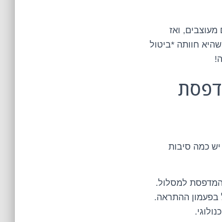
עוצבים, ואז
היא חוותה *ביטול
!
לם מהמדפסת
Win חוגגת על חשבונכם. יש כמה סיבות
 המדפסת למסלול.
ולוגי.