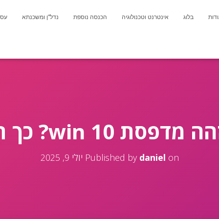
דות
בלוג
אינטרנט וטכנולוגיה
הכנסה נוספת
נדל"ן ומשכנתא
עסק
win ? כך תתקן בקלות!
on
daniel
Published by
יולי 9, 2025