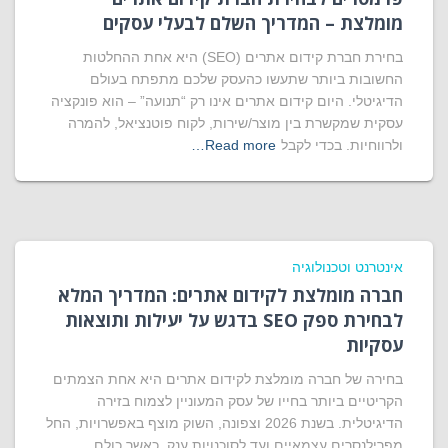
מומלצת – המדריך השלם לבעלי עסקים
בחירת חברת קידום אתרים (SEO) היא אחת ההחלטות
החשובות ביותר שתעשו כהעסק שלכם מתפתח בעולם
הדיגיטלי. היום קידום אתרים אינו רק “תנועה” – הוא פונקציה
עסקית שמקשרת בין מוצר/שירות, לקוח פוטנציאל, להמרה
ולרווחיות. בכדי לקבל
Read more…
אינטרנט וטכנולוגיה
חברה מומלצת לקידום אתרים: המדריך המלא
לבחירת ספק SEO בדגש על יעילות ותוצאות
עסקיות
בחירה של חברה מומלצת לקידום אתרים היא אחת הצמתים
הקריטיים ביותר בחייו של עסק המעוניין לצמוח בזירה
הדיגיטלית. בשנת 2026 וצפונה, השוק מוצף באפשרויות, החל
מפרילנסרים עצמאיים ועד לסוכנויות ענק, כאשר כולם