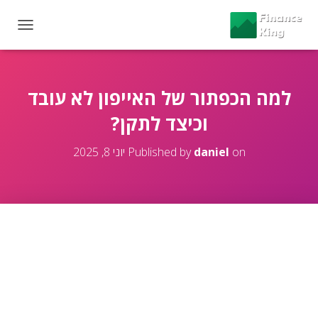
T
O
G
G
L
למה הכפתור של האייפון לא עובד
E
וכיצד לתקן?
N
A
V
on
daniel
Published by
יוני 8, 2025
I
G
A
T
I
O
N