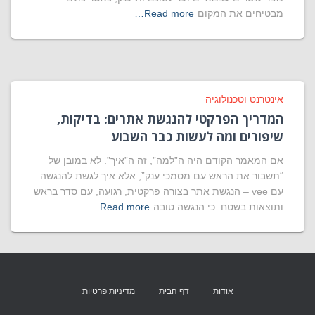
מבטיחים את המקום
Read more…
אינטרנט וטכנולוגיה
המדריך הפרקטי להנגשת אתרים: בדיקות,
שיפורים ומה לעשות כבר השבוע
אם המאמר הקודם היה ה”למה”, זה ה”איך”. לא במובן של
“תשבור את הראש עם מסמכי ענק”, אלא איך לגשת להנגשה
עם vee – הנגשת אתר בצורה פרקטית, רגועה, עם סדר בראש
ותוצאות בשטח. כי הנגשה טובה
Read more…
אודות
דף הבית
מדיניות פרטיות