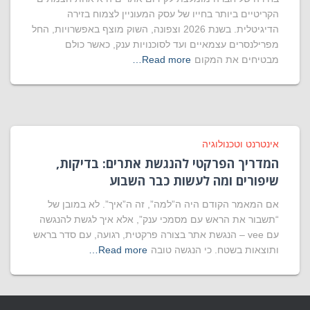
הקריטיים ביותר בחייו של עסק המעוניין לצמוח בזירה
הדיגיטלית. בשנת 2026 וצפונה, השוק מוצף באפשרויות, החל
מפרילנסרים עצמאיים ועד לסוכנויות ענק, כאשר כולם
מבטיחים את המקום
Read more…
אינטרנט וטכנולוגיה
המדריך הפרקטי להנגשת אתרים: בדיקות,
שיפורים ומה לעשות כבר השבוע
אם המאמר הקודם היה ה”למה”, זה ה”איך”. לא במובן של
“תשבור את הראש עם מסמכי ענק”, אלא איך לגשת להנגשה
עם vee – הנגשת אתר בצורה פרקטית, רגועה, עם סדר בראש
ותוצאות בשטח. כי הנגשה טובה
Read more…