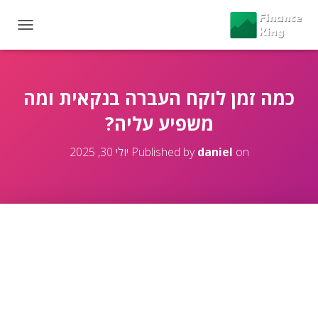
T
O
G
G
L
כמה זמן לוקח העברה בנקאית ומה
E
משפיע עליה?
N
A
V
on
daniel
Published by
יולי 30, 2025
I
G
A
T
I
O
N