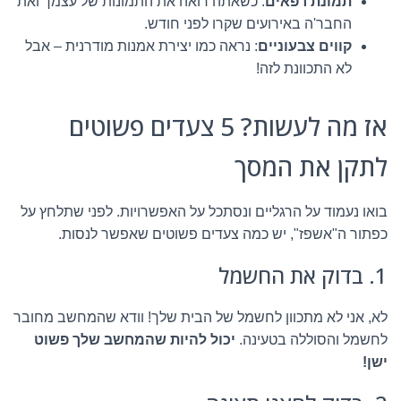
תמונת רפאים
: כשאתה רואה את התמונות של עצמך ואת
החבר'ה באירועים שקרו לפני חודש.
קווים צבעוניים
: נראה כמו יצירת אמנות מודרנית – אבל
לא התכוונת לזה!
אז מה לעשות? 5 צעדים פשוטים
לתקן את המסך
בואו נעמוד על הרגליים ונסתכל על האפשרויות. לפני שתלחץ על
כפתור ה"אשפז", יש כמה צעדים פשוטים שאפשר לנסות.
1. בדוק את החשמל
לא, אני לא מתכוון לחשמל של הבית שלך! וודא שהמחשב מחובר
לחשמל והסוללה בטעינה.
יכול להיות שהמחשב שלך פשוט
ישן!