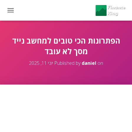
T
O
G
G
L
הפתרונות הכי טובים למחשב נייד
E
מסך לא עובד
N
A
V
on
daniel
Published by
יוני 11, 2025
I
G
A
T
I
O
N