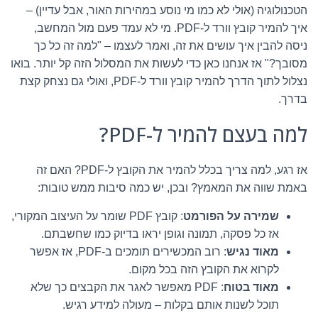
הטכנולוגיה (אולי לא כמו מי נוסע במהירות האור, אבל עדיין) –
איך להמיר קובץ וורד ל-PDF. מי לא עמד פעם מול המחשב,
ניסה להבין איך עושים את זה, ואמר לעצמו – "למה זה כל כך
מסובך?" אז אנחנו כאן כדי לעשות את המסלול הזה קל יותר. בואו
נצלול לתוך הדרך להמיר קובץ וורד ל-PDF, ואולי גם נצחק קצת
בדרך.
למה בעצם להמיר ל-PDF?
אז רגע, למה צריך בכלל להמיר את הקובץ ל-PDF? האם זה
באמת שווה את המאמץ? ובכן, יש כמה סיבות ממש טובות:
שמירה על הפורמט
: קובץ PDF שומר על העיצוב המקורי,
אז כל פסקה, תמונה וגופן יראו בדיוק כמו שחשבתם.
מאוד נגיש
: רוב המכשירים תומכים ב-PDF, אז אפשר
לקרוא את הקובץ הזה בכל מקום.
מאוד בטוח
: PDF מאפשר לאגר את הקבצים כך שלא
תוכל לשנות אותם בקלות – מעולה למידע רגיש.