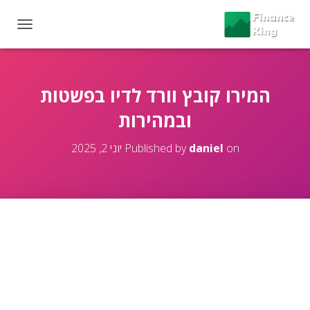
T
O
G
G
L
המירו קובץ וורד לדיו בפשטות
E
ובמהירות
N
A
V
on
daniel
Published by
יוני 2, 2025
I
G
A
T
I
O
N