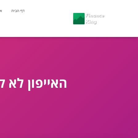
דף הבית
או
האייפון לא 