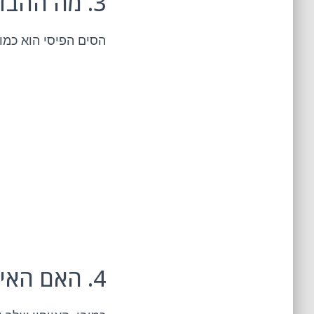
3. מה ההבדל בין סים רגיל לסים ננוני?
הסים הפיסי הוא כמו 
4. האם האייפון יכול להיתקע עד שהסים יחזור?