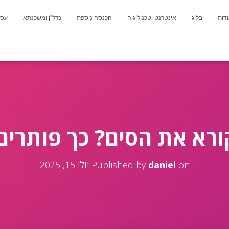
דות
בלוג
אינטרנט וטכנולוגיה
הכנסה נוספת
נדל"ן ומשכנתא
עסק
קורא את הסים? כך פותרים
on
daniel
Published by
יולי 15, 2025