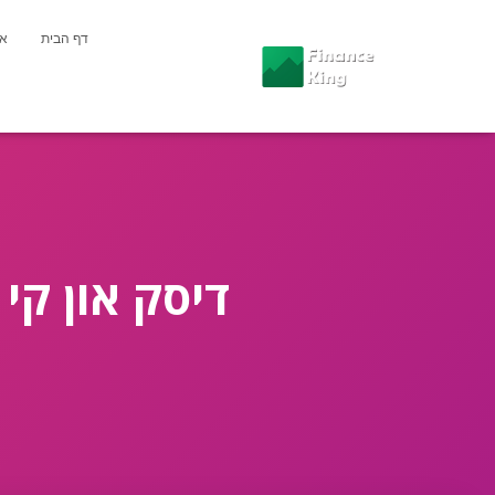
דף הבית
או
דיסק און קי 1 טרה – המדריך המלא לקנייה חכמה