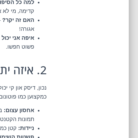
למה כל הסיפור הז
קדימה, מי לא 
האם זה יקר?
–
אגורה!
איפה אני יכול
פשוט חפשו.
2. איזה יתרונות יש לדיסק און קי 1 טרה?
כמקצוען כמו פוטונו
אחסון עצום:
בו
תמונות הקטנטנ
ניידות:
קטן כמו
פשטות השימו