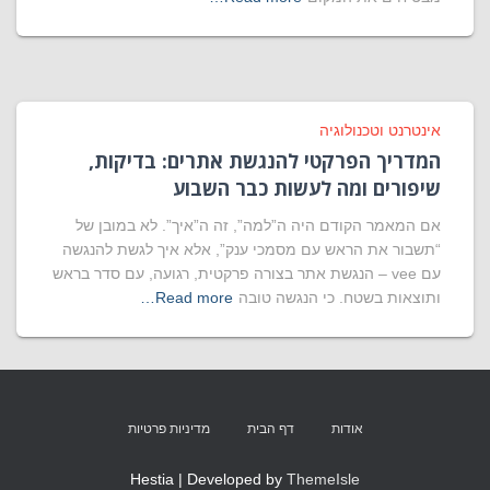
אינטרנט וטכנולוגיה
המדריך הפרקטי להנגשת אתרים: בדיקות,
שיפורים ומה לעשות כבר השבוע
אם המאמר הקודם היה ה”למה”, זה ה”איך”. לא במובן של
“תשבור את הראש עם מסמכי ענק”, אלא איך לגשת להנגשה
עם vee – הנגשת אתר בצורה פרקטית, רגועה, עם סדר בראש
ותוצאות בשטח. כי הנגשה טובה
Read more…
אודות
דף הבית
מדיניות פרטיות
Hestia | Developed by
ThemeIsle