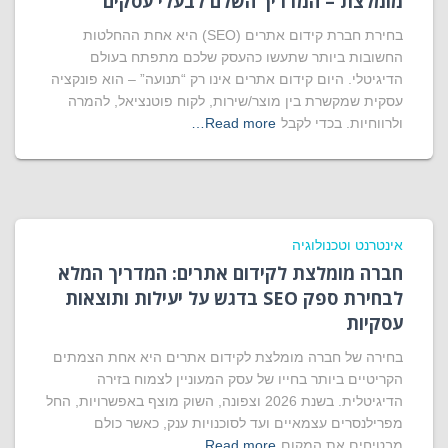
מומלצת – המדריך השלם לבעלי עסקים
בחירת חברת קידום אתרים (SEO) היא אחת ההחלטות
החשובות ביותר שתעשו כהעסק שלכם מתפתח בעולם
הדיגיטלי. היום קידום אתרים אינו רק “תנועה” – הוא פונקציה
עסקית שמקשרת בין מוצר/שירות, לקוח פוטנציאל, להמרה
ולרווחיות. בכדי לקבל
Read more…
אינטרנט וטכנולוגיה
חברה מומלצת לקידום אתרים: המדריך המלא
לבחירת ספק SEO בדגש על יעילות ותוצאות
עסקיות
בחירה של חברה מומלצת לקידום אתרים היא אחת הצמתים
הקריטיים ביותר בחייו של עסק המעוניין לצמוח בזירה
הדיגיטלית. בשנת 2026 וצפונה, השוק מוצף באפשרויות, החל
מפרילנסרים עצמאיים ועד לסוכנויות ענק, כאשר כולם
מבטיחים את המקום
Read more…