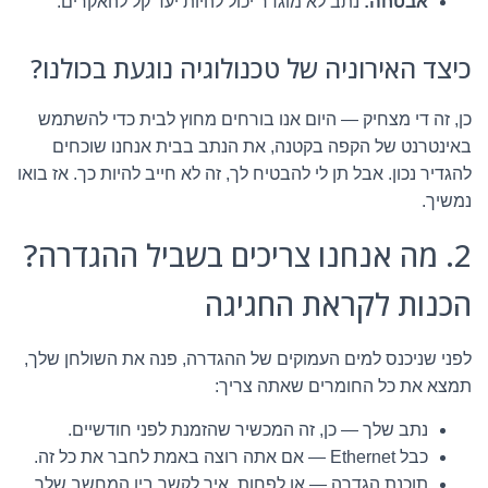
אבטחה:
נתב לא מוגדר יכול להיות יעד קל להאקרים.
כיצד האירוניה של טכנולוגיה נוגעת בכולנו?
כן, זה די מצחיק — היום אנו בורחים מחוץ לבית כדי להשתמש
באינטרנט של הקפה בקטנה, את הנתב בבית אנחנו שוכחים
להגדיר נכון. אבל תן לי להבטיח לך, זה לא חייב להיות כך. אז בואו
נמשיך.
2. מה אנחנו צריכים בשביל ההגדרה?
הכנות לקראת החגיגה
לפני שניכנס למים העמוקים של ההגדרה, פנה את השולחן שלך,
תמצא את כל החומרים שאתה צריך:
נתב שלך — כן, זה המכשיר שהזמנת לפני חודשיים.
כבל Ethernet — אם אתה רוצה באמת לחבר את כל זה.
תוכנת הגדרה — או לפחות, איך לקשר בין המחשב שלך