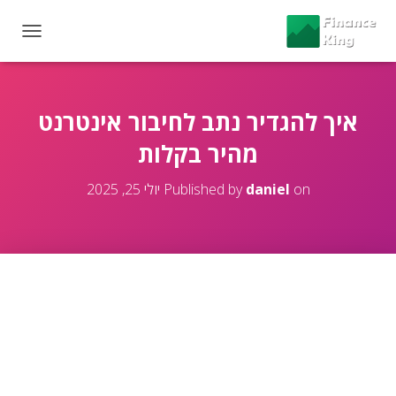
T
O
G
G
L
איך להגדיר נתב לחיבור אינטרנט
E
מהיר בקלות
N
A
V
on
daniel
Published by
יולי 25, 2025
I
G
A
T
I
O
N