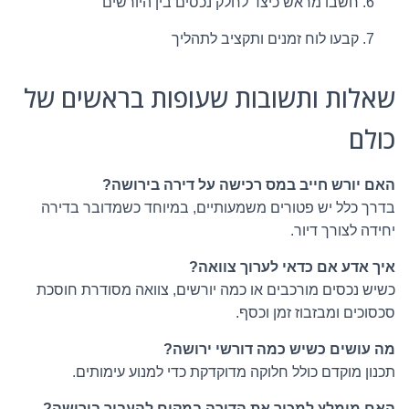
חשבו מראש כיצד לחלק נכסים בין היורשים
קבעו לוח זמנים ותקציב לתהליך
שאלות ותשובות שעופות בראשים של
כולם
האם יורש חייב במס רכישה על דירה בירושה?
בדרך כלל יש פטורים משמעותיים, במיוחד כשמדובר בדירה
יחידה לצורך דיור.
איך אדע אם כדאי לערוך צוואה?
כשיש נכסים מורכבים או כמה יורשים, צוואה מסודרת חוסכת
סכסוכים ומבזבוז זמן וכסף.
מה עושים כשיש כמה דורשי ירושה?
תכנון מוקדם כולל חלוקה מדוקדקת כדי למנוע עימותים.
האם מומלץ למכור את הדירה במקום להעביר בירושה?