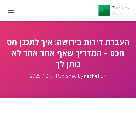
T
O
G
G
L
העברת דירות בירושה: איך לתכנן מס
E
חכם – המדריך שאף אחד אחר לא
N
A
נותן לך
V
I
G
on
rachel
Published by
יוני 12, 2025
A
T
I
O
N