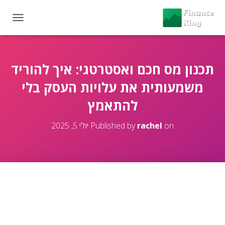
T
O
G
G
L
תכנון מס חכם ואסטרטגי: איך להוריד
E
משמעותית את עלויות העסק בלי
N
A
להתאמץ
V
I
G
on
rachel
Published by
יולי 5, 2025
A
T
I
O
N