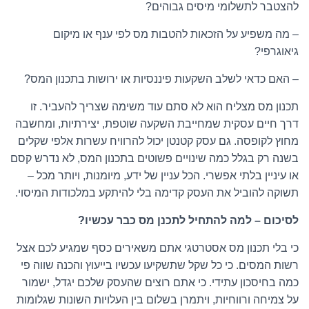
להצטבר לתשלומי מיסים גבוהים?
– מה משפיע על הזכאות להטבות מס לפי ענף או מיקום
גיאוגרפי?
– האם כדאי לשלב השקעות פיננסיות או ירושות בתכנון המס?
תכנון מס מצליח הוא לא סתם עוד משימה שצריך להעביר. זו
דרך חיים עסקית שמחייבת השקעה שוטפת, יצירתיות, ומחשבה
מחוץ לקופסה. גם עסק קטנטן יכול להרוויח עשרות אלפי שקלים
בשנה רק בגלל כמה שינויים פשוטים בתכנון המס, לא נדרש קסם
או עיניין בלתי אפשרי. הכל עניין של ידע, מיומנות, ויותר מכל –
תשוקה להוביל את העסק קדימה בלי להיתקע במלכודות המיסוי.
לסיכום – למה להתחיל לתכנן מס כבר עכשיו?
כי בלי תכנון מס אסטרטגי אתם משאירים כסף שמגיע לכם אצל
רשות המסים. כי כל שקל שתשקיעו עכשיו בייעוץ והכנה שווה פי
כמה בחיסכון עתידי. כי אתם רוצים שהעסק שלכם יגדל, ישמור
על צמיחה ורווחיות, ויתמרן בשלום בין העלויות השונות שגלומות