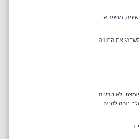
נשימה, משפר את
שדרג את החוויה
ומצת ולא טבעית.
לה נוחה להניח
ם.