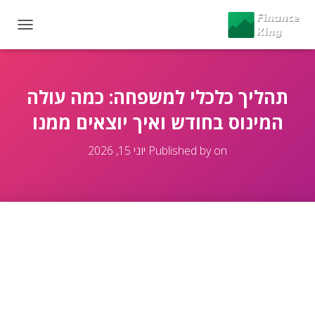
T
O
G
G
L
תהליך כלכלי למשפחה: כמה עולה
E
המינוס בחודש ואיך יוצאים ממנו
N
A
V
on
Published by
יוני 15, 2026
I
G
A
T
I
O
N