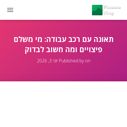
T
O
G
G
L
תאונה עם רכב עבודה: מי משלם
E
פיצויים ומה חשוב לבדוק
N
A
V
on
Published by
יוני 3, 2026
I
G
A
T
I
O
N