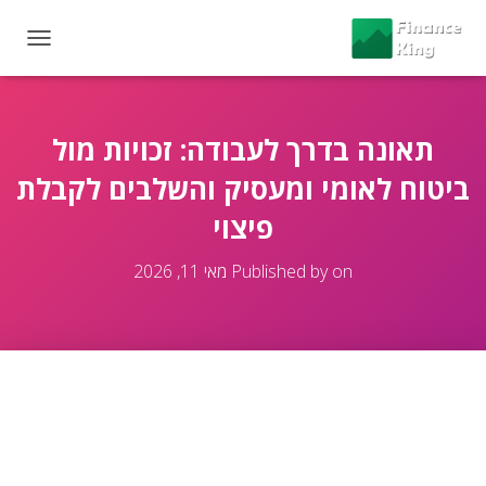
T
O
G
G
L
תאונה בדרך לעבודה: זכויות מול
E
ביטוח לאומי ומעסיק והשלבים לקבלת
N
A
פיצוי
V
I
G
on
Published by
מאי 11, 2026
A
T
I
O
N