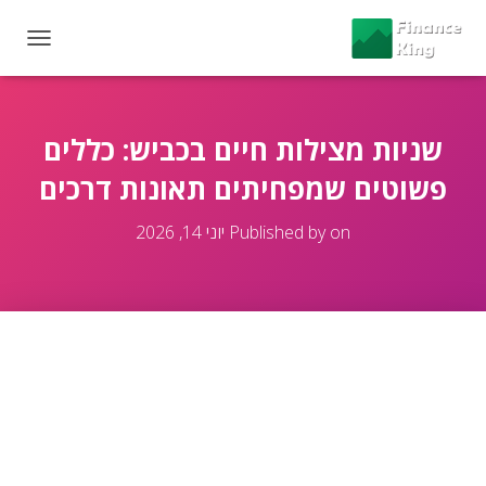
T
O
G
G
L
שניות מצילות חיים בכביש: כללים
E
פשוטים שמפחיתים תאונות דרכים
N
A
V
on
Published by
יוני 14, 2026
I
G
A
T
I
O
N