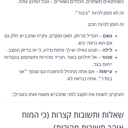
כשהתנאים משתנים, הכללים נשארים – אבל המינון עולה.
זה לא הזמן להיות ״גיבור״.
זה הזמן להיות חכם.
גשם
– תגדיל מרחק, תאט מוקדם, ותניח שהכביש חלק גם
אם הוא נראה יבש.
לילה
– תנהג כאילו יש לך פחות מידע, כי זה בדיוק המצב.
סנוור
– אל תילחם באור. תוריד מהירות ותשתמש בנקודות
ייחוס בצד.
עייפות
– אם אתה מתחיל להתווכח עם עצמך ״אני
בסדר״, אתה כנראה לא.
העיקרון: לשנות את הקצב לפני שהכביש משנה אותו בשבילך.
שאלות ותשובות קצרות (כי המוח
אוהב תשובות מהירות)