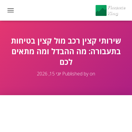
T
O
G
G
L
שירותי קצין רכב מול קצין בטיחות
E
בתעבורה: מה ההבדל ומה מתאים
N
A
לכם
V
I
G
on
Published by
יוני 15, 2026
A
T
I
O
N