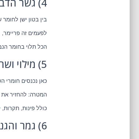
4) גשר הדבקה – הדבק שכולם שוכחים שהוא לא המלצה
בין בטון ישן לחומר
לפעמים זה פריימר,
הכל תלוי בחומר הנב
5) מילוי ושחזור חתך – בונים מחדש את מה שנעלם
כאן נכנסים חומרי ה
המטרה: להחזיר את ה
כולל פינות, תקרות, 
6) גמר והגנה – כי יופי זה נחמד, אבל עמידות זה החיים