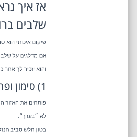
שלבים ברו
שיקום איכותי הוא סד
אם מדלגים על שלב, ה
והוא יזכיר לך אחר כ
1) סימון ופתיחה – כן, שוברים כדי להציל
פותחים את האזור הפ
לא ״בערך״.
בטון חלש סביב הנזק