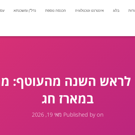
דות
בלוג
אינטרנט וטכנולוגיה
הכנסה נוספת
נדל"ן ומשכנתא
עסק
 לראש השנה מהעוטף: מה 
במארז חג
on
Published by
מאי 19, 2026