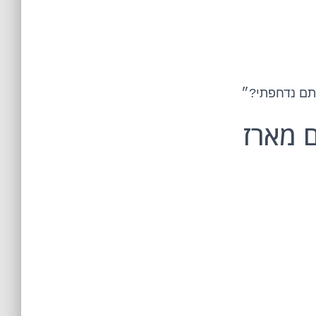
סתם נדחפתי?״
שמרימים מארז