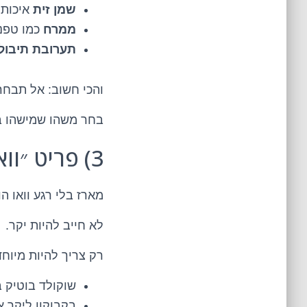
שמן זית
איכותי
ממרח
כמו טפנד
תערובת תיבול
והכי חשוב: אל תבחר 
בחר משהו שמישהו ב
3) פריט ״וואו״ אחד – כי אנשים אוהבים רגעים
מארז בלי רגע וואו הו
לא חייב להיות יקר.
רק צריך להיות מיוחד
שוקולד בוטיק ב
בקבוקון ליקר א