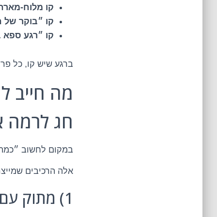
קו מלוח-מארח
קו ״בוקר של ח
קו ״רגע ספא 
ברגע שיש קו, כל פר
חג לרמה 
במקום לחשוב ״כמה״
אלה הרכיבים שמייצר
1) מתוק עם אופי – אבל לא סוכר בלי כיוון