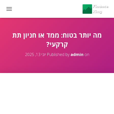
T
O
G
G
L
מה יותר בטוח: ממד או חניון תת
E
קרקעי?
N
A
V
on
admin
Published by
יוני 13, 2025
I
G
A
T
I
O
N