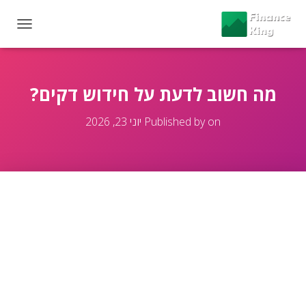
T
O
G
G
L
מה חשוב לדעת על חידוש דקים?
E
N
on
Published by
יוני 23, 2026
A
V
I
G
A
T
I
O
N