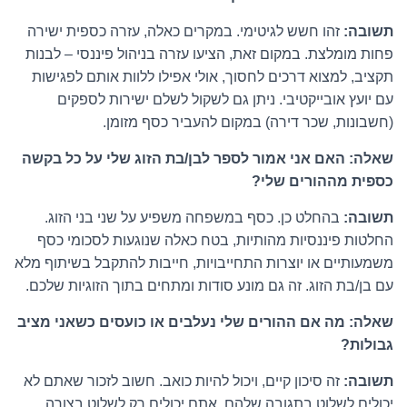
תשובה:
זהו חשש לגיטימי. במקרים כאלה, עזרה כספית ישירה
פחות מומלצת. במקום זאת, הציעו עזרה בניהול פיננסי – לבנות
תקציב, למצוא דרכים לחסוך, אולי אפילו ללוות אותם לפגישות
עם יועץ אובייקטיבי. ניתן גם לשקול לשלם ישירות לספקים
(חשבונות, שכר דירה) במקום להעביר כסף מזומן.
שאלה: האם אני אמור לספר לבן/בת הזוג שלי על כל בקשה
כספית מההורים שלי?
תשובה:
בהחלט כן. כסף במשפחה משפיע על שני בני הזוג.
החלטות פיננסיות מהותיות, בטח כאלה שנוגעות לסכומי כסף
משמעותיים או יוצרות התחייבויות, חייבות להתקבל בשיתוף מלא
עם בן/בת הזוג. זה גם מונע סודות ומתחים בתוך הזוגיות שלכם.
שאלה: מה אם ההורים שלי נעלבים או כועסים כשאני מציב
גבולות?
תשובה:
זה סיכון קיים, ויכול להיות כואב. חשוב לזכור שאתם לא
יכולים לשלוט בתגובה שלהם. אתם יכולים רק לשלוט בצורה