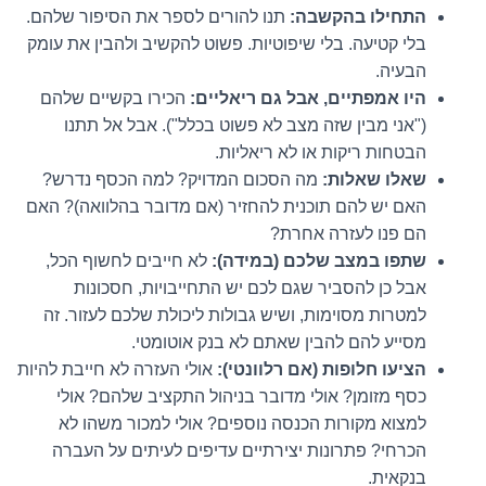
התחילו בהקשבה:
תנו להורים לספר את הסיפור שלהם.
בלי קטיעה. בלי שיפוטיות. פשוט להקשיב ולהבין את עומק
הבעיה.
היו אמפתיים, אבל גם ריאליים:
הכירו בקשיים שלהם
("אני מבין שזה מצב לא פשוט בכלל"). אבל אל תתנו
הבטחות ריקות או לא ריאליות.
שאלו שאלות:
מה הסכום המדויק? למה הכסף נדרש?
האם יש להם תוכנית להחזיר (אם מדובר בהלוואה)? האם
הם פנו לעזרה אחרת?
שתפו במצב שלכם (במידה):
לא חייבים לחשוף הכל,
אבל כן להסביר שגם לכם יש התחייבויות, חסכונות
למטרות מסוימות, ושיש גבולות ליכולת שלכם לעזור. זה
מסייע להם להבין שאתם לא בנק אוטומטי.
הציעו חלופות (אם רלוונטי):
אולי העזרה לא חייבת להיות
כסף מזומן? אולי מדובר בניהול התקציב שלהם? אולי
למצוא מקורות הכנסה נוספים? אולי למכור משהו לא
הכרחי? פתרונות יצירתיים עדיפים לעיתים על העברה
בנקאית.