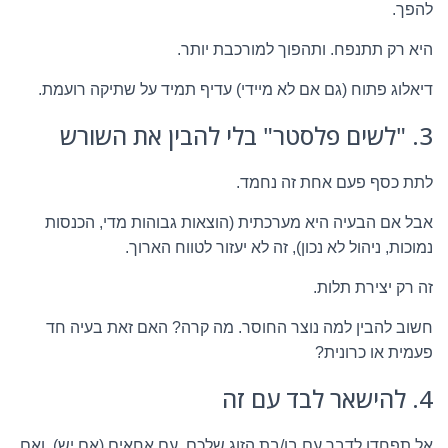
להפך.
היא רק תתנפח. ותהפוך למורכבת יותר.
דיאלוג פתוח (גם אם לא מיידי) עדיף תמיד על שתיקה רועמת.
3. "לשים פלסטר" בלי להבין את השורש
לתת כסף פעם אחת זה נחמד.
אבל אם הבעיה היא מערכתית (הוצאות גבוהות מדי, הכנסות
נמוכות, ניהול לא נכון), זה לא יעזור לטווח הארוך.
זה רק יצירת תלות.
חשוב להבין למה נוצר החוסר. מה קרה? האם זאת בעיה חד
פעמית או כרונית?
4. להישאר לבד עם זה
אל תפחדו לדבר עם בן/בת הזוג שלכם. עם אחאים (אם יש). ואם