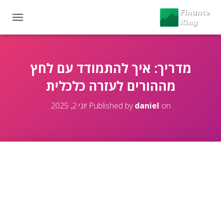
T
O
G
G
L
מדריך: איך להתמודד עם לחץ
E
מההורים לעזרה כלכלית
N
A
V
on
daniel
Published by
יוני 2, 2025
I
G
A
T
I
O
N