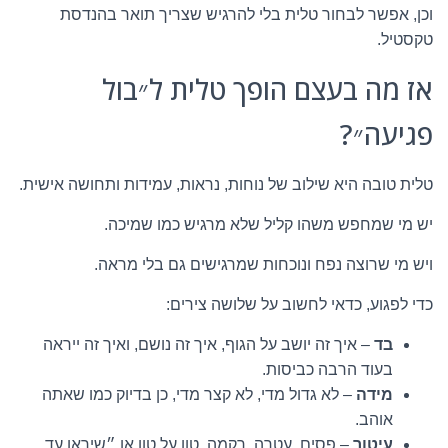
וכן, אפשר לבחור טלית בלי להרגיש שצריך תואר בהנדסת
טקסטיל.
אז מה בעצם הופך טלית ל״בול
פגיעה״?
טלית טובה היא שילוב של נוחות, נראות, עמידות ותחושה אישית.
יש מי שמחפש משהו קליל שלא מרגיש כמו שמיכה.
ויש מי שרוצה נפח ונוכחות שמרגישים גם בלי מראה.
כדי לפגוע, כדאי לחשוב על שלושה צירים:
בד
– איך זה יושב על הגוף, איך זה נושם, ואיך זה ייראה
בעוד הרבה כביסות.
מידה
– לא גדול מדי, לא קצר מדי, כן בדיוק כמו שאתה
אוהב.
עיטור
– פסים, עטרה, רקמה, טון על טון או ״שיראו עד