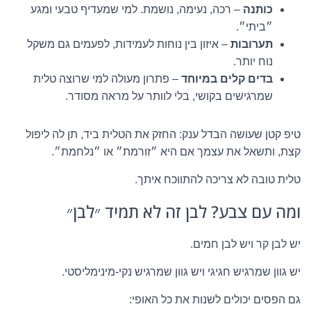
כותנה
– רכה, נעימה, נושמת. למי שמעדיף טבעי ומגע
״ביתי״.
תערובות
– איזון בין נוחות לעמידות, לפעמים גם משקל
נוח יותר.
בדים קלים במיוחד
– פתרון מעולה למי שרוצה טלית
שמרגישים בקושי, בלי לוותר על מראה מסודר.
טיפ קטן שעושה הבדל ענק: החזק את הטלית ביד, תן לה ליפול
קצת, ותשאל את עצמך אם היא ״זורמת״ או ״נלחמת״.
טלית טובה לא צריכה להתווכח איתך.
ומה עם צבע? לבן זה לא תמיד ״לבן״
יש לבן קר ויש לבן חמים.
יש גוון שמרגיש חגיגי ויש גוון שמרגיש נקי-מינימליסטי.
גם הפסים יכולים לשנות את כל האופי: