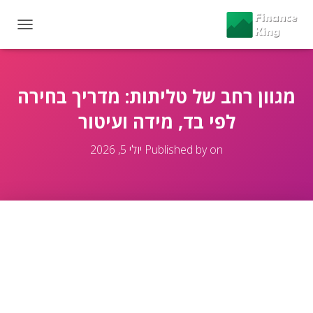
T
O
G
G
L
מגוון רחב של טליתות: מדריך בחירה
E
לפי בד, מידה ועיטור
N
A
V
on
Published by
יולי 5, 2026
I
G
A
T
I
O
N