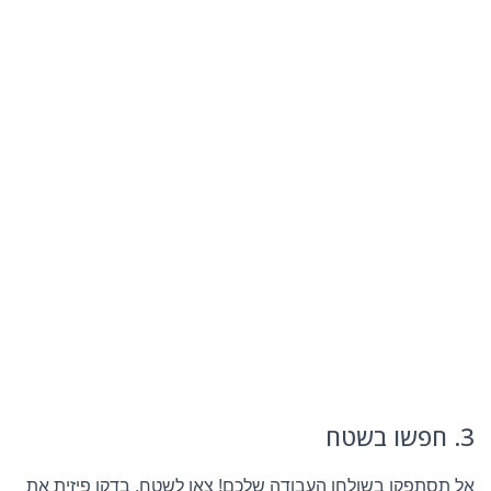
3. חפשו בשטח
אל תסתפקו בשולחן העבודה שלכם! צאו לשטח, בדקו פיזית את