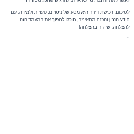
לעשות את זה נכון. מי לא אוהב להרגיש שהכל מסודר?
לסיכום, רכישת דירה היא מסע של ניסויים, טעויות ולמידה. עם
הידע הנכון והכנה מתאימה, תוכלו להפוך את המעמד הזה
להצלחה. שיהיה בהצלחה!
"`