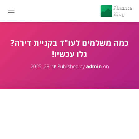
T
O
G
G
L
כמה משלמים לעו"ד בקניית דירה?
E
גלו עכשיו!
N
A
V
on
admin
Published by
יוני 28, 2025
I
G
A
T
I
O
N