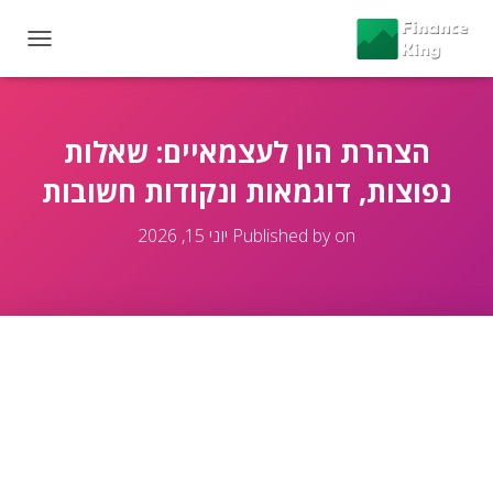
T
O
G
G
L
הצהרת הון לעצמאיים: שאלות
E
נפוצות, דוגמאות ונקודות חשובות
N
A
V
on
Published by
יוני 15, 2026
I
G
A
T
I
O
N