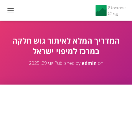
T
O
G
G
L
המדריך המלא לאיתור גוש חלקה
E
במרכז למיפוי ישראל
N
A
V
on
admin
Published by
יוני 29, 2025
I
G
A
T
I
O
N