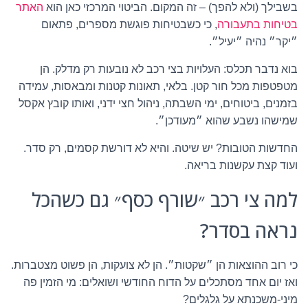
בשבילך (ולא להפך) – זה המקום. הביטוי המרכזי כאן הוא
האתר
בטיחות בתעבורה
, כי כשבטיחות פוגשת מספרים, פתאום
״יקר״ נהיה ״יעיל״.
בוא נדבר תכלס: העלויות בצי רכב לא נובעות רק מדלק. הן
מטפטפות מכל חור קטן. בלאי, תאונות קטנות ומבאסות, עמידה
בזמנים, ביטוחים, ימי השבתה, ניהול חצי ידני, ואותו קובץ אקסל
שמישהו נשבע שהוא ״מעודכן״.
החדשות הטובות? יש שיטה. והיא לא דורשת קסמים, רק סדר.
ועוד קצת עקשנות בריאה.
למה צי רכב ״שורף כסף״ גם כשהכל
נראה בסדר?
כי רוב ההוצאות הן ״שקטות״. הן לא צועקות, הן פשוט מצטברות.
ואז יום אחד מסתכלים על הדוח החודשי ושואלים: מי הזמין פה
מיני-משכנתא על גלגלים?