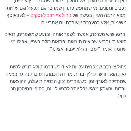
כאן בדיוק נכנס הערך של תהליך ממוקד שמחבר בין אנשים,
רכבים ונתונים. מי שמחפש פתרון שמדבר גם תפעול וגם עלויות,
ימצא הרבה היגיון בגישה של
ניהול ציי רכב לעסקים
– לא כאוסף
משימות, אלא כמערכת שעובדת יום אחרי יום.
וברגע שיש מערכת, אפשר לשפר אותה. וברגע שמשפרים, רואים
תוצאות. וברגע שרואים תוצאות, פתאום כולם בעניין. אפילו מי
שתמיד אומר ״עזבו, זה לא יעבוד אצלנו״.
ניהול צי רכב שמפחית עלויות לא דורש דרמות ולא דורש להיות
גאון. הוא דורש תהליך ברור, מדידה חכמה, ותרבות נהיגה נעימה
שמחזיקה לאורך זמן. כשעובדים נכון, הבטיחות עולה, ההוצאות
יורדות, והעסק מרגיש קל יותר לתפעול. וזה, בסוף, החיסכון הכי
גדול.