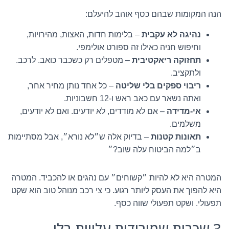
הנה המקומות שבהם כסף אוהב להיעלם:
נהיגה לא עקבית
– בלימות חדות, האצות, מהירויות,
וחיפוש חניה כאילו זה ספורט אולימפי.
תחזוקה ריאקטיבית
– מטפלים רק כשכבר כואב. לרכב.
ולתקציב.
ריבוי ספקים בלי שליטה
– כל אחד נותן מחיר אחר,
ואתה נשאר עם כאב ראש ו-12 חשבוניות.
אי-מדידה
– אם לא מודדים, לא יודעים. ואם לא יודעים,
משלמים.
תאונות קטנות
– בדיוק אלה ש״לא נורא״, אבל מסתיימות
ב״למה הביטוח עלה שוב?״
המטרה היא לא להיות ״קשוחים״ עם נהגים או להכביד. המטרה
היא להפוך את העסק ליותר רגוע. כי צי רכב מנוהל טוב הוא שקט
תפעולי. ושקט תפעולי שווה כסף.
3 שכבות שמורידות עלויות בלי