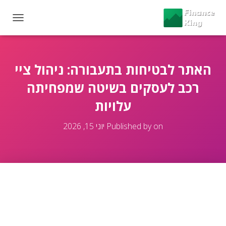
T
O
G
G
L
האתר לבטיחות בתעבורה: ניהול ציי
E
רכב לעסקים בשיטה שמפחיתה
N
A
עלויות
V
I
G
on
Published by
יוני 15, 2026
A
T
I
O
N