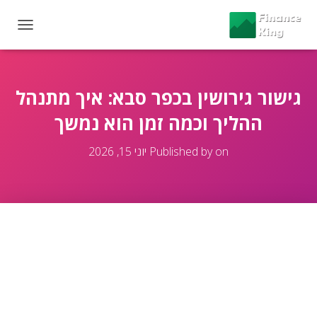
T
O
G
G
L
גישור גירושין בכפר סבא: איך מתנהל
E
ההליך וכמה זמן הוא נמשך
N
A
V
on
Published by
יוני 15, 2026
I
G
A
T
I
O
N