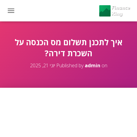
T
O
G
G
L
איך לתכנן תשלום מס הכנסה על
E
השכרת דירה?
N
A
V
on
admin
Published by
יוני 21, 2025
I
G
A
T
I
O
N