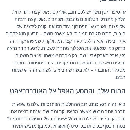
זה סיפור ישן נושן. יש לכם חוב, אולי קטן, אולי קצת יותר גדול.
הלחץ מתחיל. הטלפונים מהבנק, מכתבים, אולי קצת ריביות
שקופצות. ואז מגיע "הפתרון": עוד הלוואה. קונסולידציה של
חובות, סתם סגירת המינוס, לא משנה השם – הרעיון הוא לדחוף
את הבעיה הלאה, לקנות עוד קצת זמן, ולקוות שמשהו יקרה. זה
בדיוק כמו לטאטא את הלכלוך מתחת לשטיח. לרגע החדר נראה
נקי, אבל האבק עדיין שם, רק מחכה שמשהו יזיז את השטיח.
הבעיה היא שרוב האנשים מתמקדים רק בסימפטום – הלחץ
מסגירת החובות – ולא בשורש הבעיה. ולשורש הזה יש שמות
רבים.
המוח שלנו והמסע האפל אל האוברדראפט
בואו נהיה רגע כנים. רוב ההחלטות הפיננסיות שלנו מושפעות
הרבה יותר מרגש מאשר מהיגיון קר ומחושב. אנחנו רוצים את
הסיפוק המיידי. שמלה חדשה? אייפון חדש? חופשה ספונטנית?
בטח, הכסף בכיס או בכרטיס (האשראי, כמובן) מרגיש אמיתי