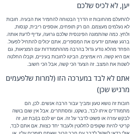
יען, לא לכיס שלכם
להתעלם מהחובות זו הדרך הבטוחה להחמיר את הבעיה. חובות
לא נעלמים מעצמם. הם רק תופחים, אוספים ריבית, קנסות,
ולחץ. כמה שהתמונה הפיננסית שלכם גרועה, עדיף לדעת אותה.
ברגע שאתם יודעים את המספרים, אתם יכולים להתחיל לפעול.
הפחד מהלא נודע גדול בהרבה מההתמודדות עם המציאות, גם
אם היא קשה. היו אמיצים, הביטו לחובות בעיניים, וקבלו החלטה
לשנות את המצב. זה הצעד הכי קשה, אבל הכי חשוב.
אתם לא לבד במערכה הזו (למרות שלפעמים
מרגיש שכן)
חובות זה נושא טעון ומביך עבור הרבה אנשים. לכן, הם
מתמודדים איתו לבד, בשקט, ומסתתרים. אבל אין שום בושה
לבקש עזרה או פשוט לדבר על זה. אם יש לכם בן/בת זוג, זה
קריטי להיות שקופים לחלוטין ולעבוד יחד כצוות. אם אתם לבד,
אולי כדאי לשקול לדבר עם חבר קרוב שאתם סומכים עליו, או