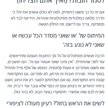
לסגור חובות? (ואיך אתם תצליחו)
אם זה כל כך פשוט (יחסית), למה לא כולם עושים את זה? כי
הדרך מלאה במלכודות פסיכולוגיות ואחרות. הידיעה לבד לא
מספיקה, צריך גם ליישם, וזה החלק הקשה.
המיתוס של 'או שאני מסדר הכל עכשיו או
שאני לא נוגע בזה'
הרבה אנשים מסתכלים על כל סך החובות העצום ומתייאשים
עוד לפני שהתחילו. "אין סיכוי שאני אגמור עם זה", הם חושבים,
ואז פשוט מוותרים. זו טעות קלאסית. המסע של אלף מייל מתחיל
בצעד אחד. סגירת חובות זה מרתון, לא ספרינט. גם התקדמות
קטנה היא התקדמות. גם אם הצלחתם לסגור רק את החוב הקטן
ביותר החודש, זה ניצחון ענק! זה כסף שלא צובר עוד ריבית, וזה
מוכיח לכם שזה אפשרי. תתמקדו בצעד הבא, לא בהר כולו.
לשים את הראש בחול? רעיון מעולה לציפורי