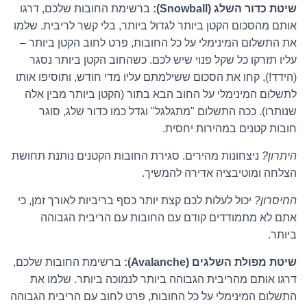
שיטת כדור השלג (Snowball):
ברשימת החובות שלכם, דרגו
אותם מהסכום הקטן ביותר לגדול ביותר, בלי קשר לריבית. שלמו
את התשלום המינימלי על כל החובות, פרט לחוב הקטן ביותר –
עליו תזרקו כל שקל פנוי שיש לכם. כשהחוב הקטן ביותר נסגר
(הידד!), קחו את הסכום ששילמתם עליו מדי חודש, ותוסיפו אותו
לתשלום המינימלי על החוב הבא בתור (הקטן ביותר מבין אלה
שנותרו). ככה התשלום "מתגלגל" וגדל כמו כדור שלג, סוגר
חובות קטנים במהירות יחסית.
היתרון?
ניצחונות מהירים. סגירת החובות הקטנים נותנת תחושת
הצלחה ומוטיבציה אדירה להמשיך.
החיסרון?
יכול לעלות לכם קצת יותר כסף בריביות לאורך זמן, כי
אתם לא מתמודדים קודם עם החובות עם הריבית הגבוהה
ביותר.
שיטת מפולת השלגים (Avalanche):
ברשימת החובות שלכם,
דרגו אותם מהריבית הגבוהה ביותר לנמוכה ביותר. שלמו את
התשלום המינימלי על כל החובות, פרט לחוב עם הריבית הגבוהה