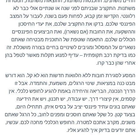
החיים משתנים. ההכנסות משתנות, ההוצאות משתנות, המטרות
משתנות. התקציב שבניתם לפני שנה או שנתיים אולי כבר לא
רלוונטי. הקדישו זמן קבוע, לפחות פעם בשנה, לעבור על המצב
הפיננסי שלכם. בדקו את התקציב שלכם, את יעדי החיסכון
וההשקעה, את החובות (אם נשארו), ואת הביצועים הפיננסיים
הכוללים שלכם. התאמה שוטפת של התוכנית מבטיחה שאתם
נשארים על המסלול ומגיבים לשינויים בחיים בצורה מושכלת. זה
כמו בדיקת רכב תקופתית – עדיף למנוע תקלות מאשר לטפל בהן
אחרי שהן כבר קרו.
המסע לסגירת חובות ללא הלוואות חדשות הוא לא קל. הוא דורש
מבט כנה במציאות, שינוי הרגלים, משמעת, והתמדה. אבל זו
הדרך הנכונה, הבריאה והיחידה באמת להגיע לחופש כלכלי. אין
קסמים, אין קיצורי דרך. יש עבודה, יש תכנון, ויש את הידיעה
שאתם בונים עתיד פיננסי יציב על בסיס איתן. תתחילו היום,
בצעד קטן. כל שקל שאתם חוסכים ומפנים לחוב, כל הרגל שאתם
משנים, מקרב אתכם למטרה. החופש הכלכלי מחכה לכם. עכשיו,
אתם יודעים בדיוק איך להגיע אליו.