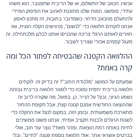
עכשיו. הכאב של התשלום, או של הריבית שתצטבר, הוא משהו
עתידי, מופשט. המוח שלנו מתוכנת לאהוב את הסיפוק המיידי
ולהתעלם מהכאב הדחוי. כשמדובר בחובות, זה מתכון לאסון.
אנחנו לוקחים הלוואה כדי "לנשום", מרגישים הקלה רגעית, ואז
חוזרים לאותם הרגלי צריכה שהכניסו אותנו לבלגן מלכתחילה. זה
מעגל קסמים אכזרי שצריך לשבור.
ההלוואה הקטנה שהבטיחה לפתור הכל ומה
קרה באמת?
שמעתם על המושג "מלכודת החוב"? זה בדיוק זה. לוקחים
הלוואה בריבית יחסית נמוכה כדי לסגור הלוואה בריבית גבוהה.
נשמע הגיוני, נכון? על הנייר, כן. בפועל, מה שקורה לרוב זה
שההוצאה החודשית אמנם קטנה קצת, אבל תקופת ההחזר
מתארכת משמעותית. ובזמן הזה, במקום לנצל את ההקלה כדי
לשנות הרגלים ולבנות תקציב אמיתי, אנחנו פשוט ממשיכים
לחיות באותה רמת הוצאות. ומהר מאוד? נוצר עוד חוב, אולי
בכרטיס אשראי אחר, אולי הלוואה נוספת קטנה "לחיים". ובלי