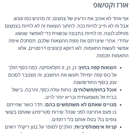
אורז וקטשופ
אף אחד לא אוהב את הרעיון של צמצום. זה מרגיש כמו עונש.
אבל זה לא חייב להיות ככה. לחתוך הוצאות זה לא לחיות בצמצום
מוחלט לנצח, זה לחיות בתבונה עכשווית כדי לאפשר שגשוג
עתידי. אחרי שיצרתם את מפת ההוצאות שלכם, תסתכלו איפה
אפשר לעשות התאמות. לאו דווקא קיצוצים דרסטיים, אלא
התאמות חכמות.
הוצאות קפה בחוץ:
כן, כן, זו הקלאסיקה. כמה כסף הולך
על כוס קפה יומית? תעשו את החשבון. זה מצטבר לסכום
ענק בסוף החודש/שנה.
אוכל בחוץ/משלוחים:
נוחות עולה כסף, והרבה. בישול
בבית זול משמעותית ובריא יותר לרוב.
מנויים שאתם לא משתמשים בהם:
חדר כושר שהייתם
בו פעם אחרונה לפני שנה? שירות סטרימינג שאתם בקושי
צופים בו? בטלו אותם בלי רחמים.
קניות אימפולסיביות:
הולכים לסופר על בטן ריקה? רואים