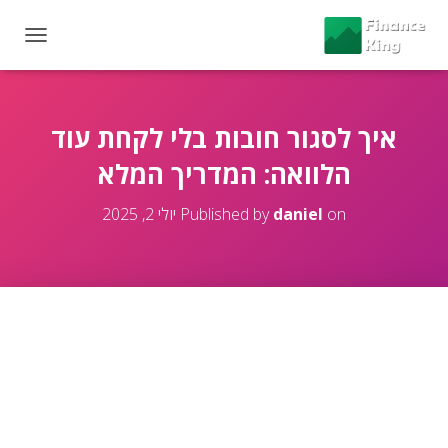
T
O
G
G
L
איך לסגור חובות בלי לקחת עוד
E
הלוואה: המדריך המלא
N
A
V
on
daniel
Published by
יולי 2, 2025
I
G
A
T
I
O
N