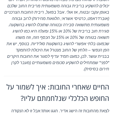
יכולים להשקיע בריבית גבוהה משמעותית מריבית החוב שלכם
באופן עקבי ובטוח, אז אולי. אבל בפועל, ריבית החובות הצרכניים
(אוברדראפט, כרטיסי אשראי, הלוואות מהירות) לרוב גבוהה
משמעותית מתשואה סבירה ובטוחה שתוכלו להשיג בהשקעה.
סגירת חוב בריבית של 10% או 15% ומעלה היא כמו להשיג
תשואה בטוחה של 10% או 15% על הכסף הזה, וזה משהו
שכמעט בלתי אפשרי להשיג בהשקעות סולידיות. בנוסף, יש את
הפן הנפשי – הלחץ של החוב מנטרל את היכולת להתמקד
בבניית עושר. לכן, כמעט תמיד עדיף לסגור את החובות היקרים
*לפני* שמתחילים להשקיע סכומים משמעותיים (מעבר לקרן
חירום בסיסית).
החיים שאחרי החובות: איך לשמור על
החופש הכלכלי שנלחמתם עליו?
לצאת מהחובות זה הישג אדיר. חגגו אותו! אבל זו לא הנקודה