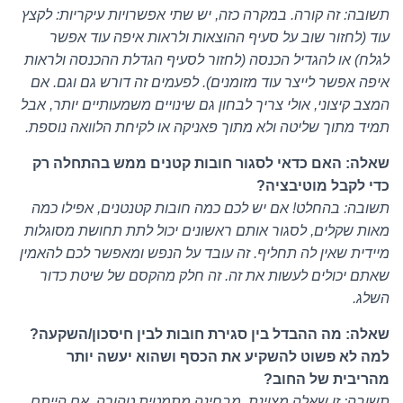
תשובה: זה קורה. במקרה כזה, יש שתי אפשרויות עיקריות: לקצץ
עוד (לחזור שוב על סעיף ההוצאות ולראות איפה עוד אפשר
לגלח) או להגדיל הכנסה (לחזור לסעיף הגדלת ההכנסה ולראות
איפה אפשר לייצר עוד מזומנים). לפעמים זה דורש גם וגם. אם
המצב קיצוני, אולי צריך לבחון גם שינויים משמעותיים יותר, אבל
תמיד מתוך שליטה ולא מתוך פאניקה או לקיחת הלוואה נוספת.
שאלה: האם כדאי לסגור חובות קטנים ממש בהתחלה רק
כדי לקבל מוטיבציה?
תשובה: בהחלט! אם יש לכם כמה חובות קטנטנים, אפילו כמה
מאות שקלים, לסגור אותם ראשונים יכול לתת תחושת מסוגלות
מיידית שאין לה תחליף. זה עובד על הנפש ומאפשר לכם להאמין
שאתם יכולים לעשות את זה. זה חלק מהקסם של שיטת כדור
השלג.
שאלה: מה ההבדל בין סגירת חובות לבין חיסכון/השקעה?
למה לא פשוט להשקיע את הכסף ושהוא יעשה יותר
מהריבית של החוב?
תשובה: זו שאלה מצוינת. מבחינה מתמטית טהורה, אם הייתם