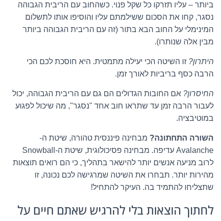
ביותר – עליו תזרקו כל שקל פנוי. כשהחוב עם הריבית הגבוהה
נסגר, קחו את הסכום ששילמתם עליו והוסיפו אותו לתשלום
המינימלי על החוב הבא בתור (זה עם הריבית הגבוהה ביותר
מבין אלה שנותרו).
היתרון?
זו השיטה הכי יעילה מתמטית. היא חוסכת לכם הכי
הרבה כסף בריביות לאורך זמן.
החיסרון?
אם החובות הגדולים הם גם עם הריבית הגבוהה, יכול
לעבור הרבה זמן עד שתראו חוב אחד "נסגר", מה שיכול לפגוע
במוטיבציה.
השורה התחתונה?
מבחינה פיננסית טהורה, שיטת ה-
Avalanche עדיפה. מבחינה פסיכולוגית, שיטת ה-Snowball
לרוב מניעה אנשים יותר להישאר בתהליך, כי הם רואים תוצאות
מהירות יותר. תבחרו את השיטה שמרגישה לכם נכונה, זו
שתצליחו להתמיד בה. העיקר להתחיל!
לחתוך הוצאות בלי להרגיש שאתם חיים על