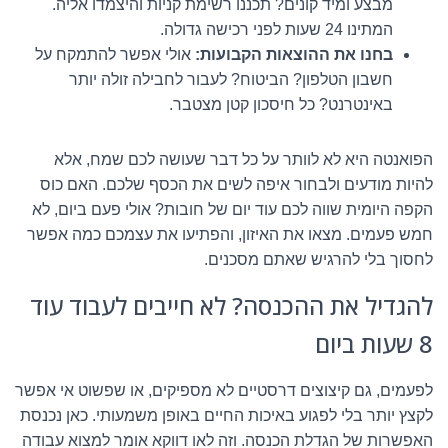
מבצע ומיד קונים? תכננו רשימת קניות והיצמדו אליה.
המתינו 24 שעות לפני רכישה גדולה.
בחנו את ההוצאות הקבועות:
אולי אפשר להתמקח על
חשבון הטלפון? הביטוח? לעבור לחבילה זולה יותר
באינטרנט? כל חיסכון קטן מצטבר.
הפואנטה היא לא לוותר על כל דבר שעושה לכם שמח, אלא
להיות מודעים ולבחור איפה לשים את הכסף שלכם. האם כוס
הקפה היומית שווה לכם עוד יום של חובות? אולי פעם ביום, לא
חמש פעמים. מצאו את האיזון, והפתיעו את עצמכם כמה אפשר
לחסוך בלי להרגיש שאתם מסכנים.
להגדיל את ההכנסה? לא חייבים לעבוד עוד
8 שעות ביום
לפעמים, גם קיצוצים דרסטיים לא מספיקים, או שפשוט אי אפשר
לקצץ יותר בלי לפגוע באיכות החיים באופן משמעותי. כאן נכנסת
האפשרות של הגדלת הכנסה. וזה לאו דווקא אומר למצוא עבודה