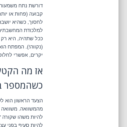
דורשת נתח משמעותי 
קבועה (פחות או יותר
לחסוך, כשהיא יושבת
למלכודת המחשבתית. 
ככל שתהיה, היא רק 
(נקווה!). המפתח הו
יקרים, אפשרי לחלוטי
אז מה הקטע?
כשהמספר בב
הצעד הראשון הוא ל
מהמשוואה. משוואה ש
להיות משהו שקורה "א
להיות סעיף בפני עצ