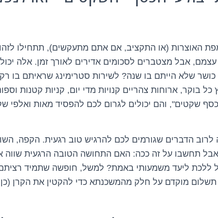
ת האוצרות (או התקציב, אם אתם מתעקשים), תתחילו לזהו
צמם, אבל מצטברים לסכומים אדירים לאורך זמן. אלה יכולים
ושר שלא הייתם בו שנה? לשירות סטרימינג שראיתם בו רק
כל בוקר, ארוחות צהריים קנויות מדי יום, קניות קטנות וספונ
כסף שקטים", והם יכולים לגרום לכם להפסיד מאות ואלפי ש
רוב הדברים שגורמים לכם להרגיש טוב רגעית. הקפה, השוק
ב-50 שקל. אבל תחשבו על זה ככה: האם התחושה הטובה הרגעית שווה
ל ללכת ליעד משמעותי באמת? למשל, חופשה שתמיד רציתם? 
תשלום מוקדם על חלק מהמשכנתא כדי להקטין את הקרן (כן, ג