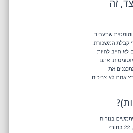
צד, זה
וטומטית שתעביר
י קבלת המשכורת.
לא חייב להיות
בר אוטומטית, אתם
תכננים את
ב? אתם לא צריכים
תמשים בנורות
חסכוניות? האם המזגן מכוון על טמפרטורה הגיונית בקיץ ובחורף (24 מעלות בקיץ, 22 בחורף –