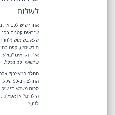
לשלום
אחרי שיש לכם את מפ
שנראים קטנים בפני ע
שלא בשימוש (לחדר כ
חודשים?), קפה בחוץ 
אלה נקראים "בולעי 
שתשימו לב בכלל.
החלק המעצבן? אלה ל
החולצה 
סכום משמעותי שיכו
הילדים? או אפילו… 
לזה)?