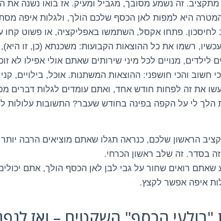
מתקציב. זה נשמע מסובך, מגביל ומעיק. אז בואו נשנה את המ
המטרה היא למפות לאן הכסף שלכם הולך, ולגלות איפה מסת
חיסכון. פתחו אקסל, השתמשו באפליקציה, או פשוט קחו עט
שיו, רשמו את כל ההוצאות הקבועות: משכנתא (כן, זו היא), 
ם לילדים, מנויים לכל מיני שירותים שאתם אולי אפילו לא ז
י חשוב והכי חושפני: ההוצאות המשתנות. אוכל, בילויים, קניו
עשו את זה לפחות חודש אחד, ואתם עומדים לגלות דברים מפת
הלך לי על הקפה בפינה בחודש שעבר? התשובות עלולות להי
יב הראשון שלכם, כנראה תגלו שאתם מוציאים הרבה יות
זה בסדר. זה שלב ראשון הכרחי.
שאתם רואים שחור על גבי לבן לאן הכסף הולך, אתם יכולי
ת איפה אפשר לקצץ.
ת "בולעי הכסף" השקטים – ואז לנפ