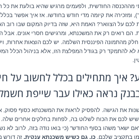
מההכנסה החודשית, ולפעמים מרגיש שהיא בולעת את כל האו
), ומזכירה את קיומה מדי חודש בחודשו. אז איך אפשר בכלל 
 לכם על הצוואר? האמת היא, שזה בדיוק המקום שבו רוב הא
הם רואים רק את המשכנתא, ומרגישים חסרי אונים. אבל ה
חלק מהתמונה הפיננסית השלמה. יש לכם הוצאות אחרות, וי
א לא להתמקד רק בגודל המפלצת הזו, אלא בניהול הכלל המער
ן.
 איך מתחילים בכלל לחשוב על חיס
נק נראה כאילו עבר שייפת חשמלי
שנות את הגישה. להפסיק לראות את המשכנתא כסוף פסוק, 
יש לכם את הכוח לשלוט בה, לפחות בחלקים אחרים שלה. ה
ם ישאר משהו בסוף החודש" (כי בואו נודה בזה, לרוב לא נשא
מו בתקציב שלכם.
כן, גם כשיש משכנתא ענקית.
זה דורש מ