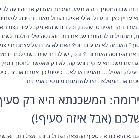
 הזה שבו המסמך ההוא מגיע, המכתב מהבנק או ההודעה לנייד
עדיין כאן. ובגדול. אולי אפילו בגדול מאוד. זה יכול לפעמים
מורד ההר הפיננסי שלכם, וכל חודש הוא מקבל עוד קצת תא
ת, ומתחילים לתהות: רגע, אם רוב ההכנסה שלי הולכת לשם,
ך? האם זה לא מדע בדיוני? האם לא גזרנו על עצמנו חיי צמצ
 את הפרוסה האחרונה? ובכן, יש לנו חדשות בשבילכם. ורמז: 
. גם עם משכנתא ענקית ומעיקה, לא רק שאפשר לחסוך כסף,
עילה, ואפילו… תאמינו או לא… כיפית! כן, אמרנו את זה. כיפי
פכים את המפלצת הזו להזדמנות פיננסית אמיתית.
ומה: המשכנתא היא רק סעיף
לכם (אבל איזה סעיף!)
נתא היא כנראה סעיף ההוצאה הגדול ביותר אצל רוב האנשים