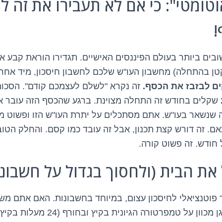
אוטומטי": כי אם לא תעבירו את זה ל
!
בים ביותר בעולם הפיננסים האישיים. תגדירו הוראת קבע א
טן בהתחלה) מחשבון העו"ש שלכם לחשבון חיסכון, מיד אחר
ם לבזבז את הכסף.
זה נקרא "לשלם לעצמכם קודם". הסכום 
גדול. גם 100 או 200 שקלים בחודש זה התחלה מצוינת. ברגע שהכסף הזה עו
 שנשאר בעו"ש. אתם מסתכלים על יתרת העו"ש הזו ופשוט מ
. זה דורש קצת תכנון, אבל זה עובד כמו קסם. והחלק הטו
חודש. זה פשוט קורה.
 פוטנציאלי לחיסכון עצום, במיוחד בחשבונות. האם אתם מש