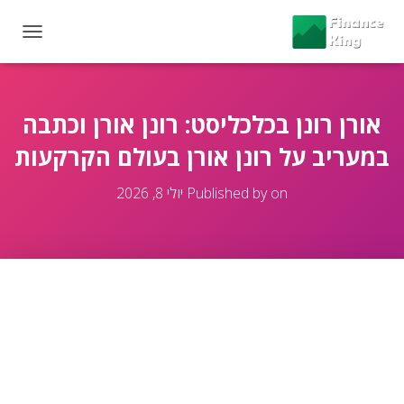
T
O
G
G
L
אורן רונן בכלכליסט: רונן אורן וכתבה
E
במעריב על רונן אורן בעולם הקרקעות
N
A
V
on
Published by
יולי 8, 2026
I
G
A
T
I
O
N