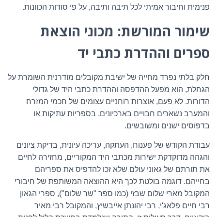
פנימית וחיבור אמיתי לכל תיבה ותיבה, על פי סודות הכוונות.
שימור המורשת: מכוני הוצאת
ספרים וההדרת כתבי יד
חלק בלתי נפרד מחייה של ישיבת מקובלים מודרנית השומרת על
הגחלת, הוא מפעל ההדפסה וההדרת כתבי היד של גדולי
הדורות. לא פעם, אוצרות רוחניים עצומים של חכמי המזרח
והמערב נשארים חבויים בארכיונים, בספריות עתיקות או
בדפוסים ישנים ומשובשים.
עבודת הקודש של פענוח, העתקה, עריכה עיונית, בדיקת ציונים
והגהה מדוקדקת ישירות מכתבי היד המקוריים, מחזירה לחיים
את תורתם של גאוני עולם שלא זכו להדפיס את ספריהם
בחייהם. דוגמה בולטת לכך היא ההוצאה המשותפת של חיבורי
המקובל מארי שלום שבזי (כמו ספר "שר שלום"), ספרי הגאון
רבי חיים פלאג'י, רבי יהונתן אייבשיץ, והמקובל רבי מאיר