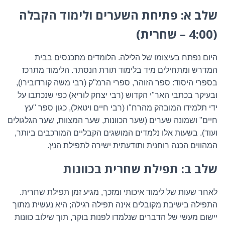
שלב א: פתיחת השערים ולימוד הקבלה
(4:00 – שחרית)
היום נפתח בעיצומו של הלילה. הלומדים מתכנסים בבית
המדרש ומתחילים מיד בלימוד תורת הנסתר. הלימוד מתרכז
בספרי היסוד: ספר הזוהר, ספרי הרמ"ק (רבי משה קורדובירו),
ובעיקר בכתבי האר"י הקדוש (רבי יצחק לוריא) כפי שנכתבו על
ידי תלמידו המובהק מהרח"ו (רבי חיים ויטאל), כגון ספר "עץ
חיים" ושמונה שערים (שער הכוונות, שער המצוות, שער הגלגולים
ועוד). בשעות אלו נלמדים המושגים הקבליים המורכבים ביותר,
המהווים הכנה רוחנית ותודעתית ישירה לתפילת הנץ.
שלב ב: תפילת שחרית בכוונות
לאחר שעות של לימוד איכותי ומזכך, מגיע זמן תפילת שחרית.
התפילה בישיבת מקובלים אינה תפילה רגילה; היא נעשית מתוך
יישום מעשי של הדברים שנלמדו לפנות בוקר, תוך שילוב כוונות