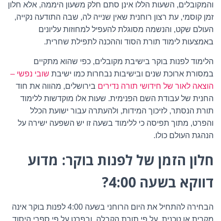
והמקובלים, השעות הללו אינן סתם חלק משעון היממה, אלא חלון
זמן קוסמי, עת רצון רוחנית שאין שנייה לה, שבה התודעה נקייה,
העולם שקט, והנשמה מסוגלת להעפיל למחוזות עליונים
באמצעות לימוד תורת הסוד וההכנה לתפילת שחרית.
הלימוד לפנות בוקר בישיבת מקובלים, כפי שהוא מתקיים
במסורת ארוכת שנים ובישיבות נבחרות כמו ישיבת
שובי נפשי –
הוצאה לאור של חידושי תורה נדירים
בירושלים, מהווה את חוד
החנית של עבודת השם הפנימית. שעות אלו מוקדשות ללימוד
תורת הנסתר, לזיכוך המידות, ולהעתרה עבור ישועת הכלל
והפרט, מתוך תפיסה כי ללימוד בשעה זו יש השפעה ישירה על
הנהגת העולם כולו.
חלון הזמן של לפנות בוקר: מדוע
דווקא בשעה 4:00?
הבחירה להתחיל את היום הרוחני בשעה 4:00 לפנות בוקר אינה
מקרית או טכנית. על פי תורת הקבלה, ובפרט על פי ספרי היסוד