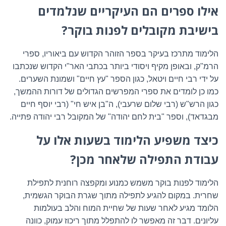
אילו ספרים הם העיקריים שנלמדים
בישיבת מקובלים לפנות בוקר?
הלימוד מתרכז בעיקר בספר הזוהר הקדוש עם ביאוריו, ספרי
הרמ"ק, ובאופן מקיף ויסודי ביותר בכתבי האר"י הקדוש שנכתבו
על ידי רבי חיים ויטאל, כגון הספר "עץ חיים" ושמונת השערים.
כמו כן לומדים את ספרי המפרשים הגדולים של דורות ההמשך,
כגון הרש"ש (רבי שלום שרעבי), ה"בן איש חי" (רבי יוסף חיים
מבגדאד), וספר "בית לחם יהודה" של המקובל רבי יהודה פתייה.
כיצד משפיע הלימוד בשעות אלו על
עבודת התפילה שלאחר מכן?
הלימוד לפנות בוקר משמש כמנוע ומקפצה רוחנית לתפילת
שחרית. במקום להגיע לתפילה מתוך שגרת הבוקר הגשמית,
הלומד מגיע לאחר שעות של שחיית המוח והלב בעולמות
עליונים. דבר זה מאפשר לו להתפלל מתוך ריכוז עמוק, כוונה